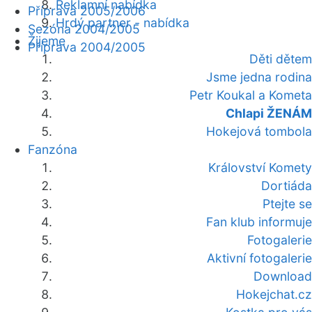
Reklamní nabídka
Příprava 2005/2006
Hrdý partner - nabídka
Sezóna 2004/2005
Žijeme
Příprava 2004/2005
Děti dětem
Jsme jedna rodina
Petr Koukal a Kometa
Chlapi ŽENÁM
Hokejová tombola
Fanzóna
Království Komety
Dortiáda
Ptejte se
Fan klub informuje
Fotogalerie
Aktivní fotogalerie
Download
Hokejchat.cz