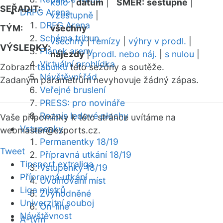
kolo
|
datum
|
SMĚR:
sestupně
|
SEŘADIT:
DRFG Arena
vzestupně
|
DRFG Arena
TÝM:
všechny
Schéma tribun
všechny
|
remízy
|
výhry v prodl.
|
VÝSLEDKY:
Plánek areny
nájezdy
|
prodl. nebo náj.
|
s nulou
|
Virtuální prohlídka
Zobrazit
tabulku
této sezóny a soutěže.
Návštěvní řád
Zadaným parametrům nevyhovuje žádný zápas.
Veřejné bruslení
PRESS: pro novináře
Rozpis ledové plochy
Vaše připomínky k této stránce uvítáme na
Vstupenky
webmaster
@esports.cz.
Permanentky 18/19
Tweet
Přípravná utkání 18/19
Tipsport extraliga
Vstupenky 18/19
Přípravná utkání
Uvolňování míst
Liga mistrů
Zvýhodněné
Univerzitní souboj
On-line
Návštěvnost
A-tým