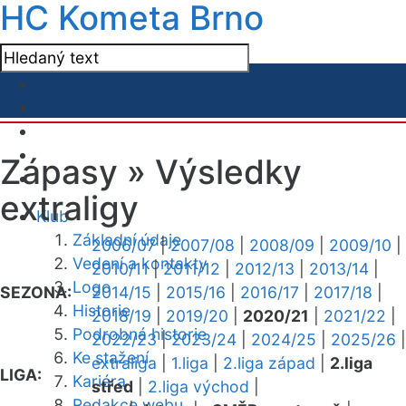
HC Kometa Brno
Zápasy »
Výsledky
extraligy
Klub
Základní údaje
2006/07
|
2007/08
|
2008/09
|
2009/10
|
Vedení a kontakty
2010/11
|
2011/12
|
2012/13
|
2013/14
|
Logo
SEZONA:
2014/15
|
2015/16
|
2016/17
|
2017/18
|
Historie
2018/19
|
2019/20
|
2020/21
|
2021/22
|
Podrobná historie
2022/23
|
2023/24
|
2024/25
|
2025/26
|
Ke stažení
extraliga
|
1.liga
|
2.liga západ
|
2.liga
LIGA:
Kariéra
střed
|
2.liga východ
|
Redakce webu