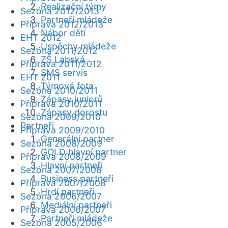
Realizační týmy
Sezóna 2012/2013
Partneři mládeže
Příprava 2012/2013
Nábor dětí
EHT 2012
Úspěchy mládeže
Sezóna 2011/2012
ZŠ Labská
Příprava 2011/2012
SMS servis
EHT 2011
Týmová fota
Sezóna 2010/2011
Zápasy juniorů
Příprava 2010/2011
Zápasy dorostu
Sezóna 2009/2010
Partneři
Příprava 2009/2010
Generální partner
Sezóna 2008/2009
GOLD hlavní partner
Příprava 2008/2009
Hlavní partneři
Sezóna 2007/2008
Business partneři
Příprava 2007/2008
Hrdí partneři
Sezóna 2006/2007
Mediální partneři
Příprava 2006/2007
Partneři mládeže
Sezóna 2005/2006