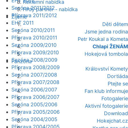
EHT 2012
Reklamní nabídka
Sezóna 2011/2012
Hrdý partner - nabídka
Příprava 2011/2012
Žijeme
EHT 2011
Děti dětem
Sezóna 2010/2011
Jsme jedna rodina
Příprava 2010/2011
Petr Koukal a Kometa
Sezóna 2009/2010
Chlapi ŽENÁM
Příprava 2009/2010
Hokejová tombola
Sezóna 2008/2009
Fanzóna
Příprava 2008/2009
Království Komety
Sezóna 2007/2008
Dortiáda
Příprava 2007/2008
Ptejte se
Sezóna 2006/2007
Fan klub informuje
Příprava 2006/2007
Fotogalerie
Sezóna 2005/2006
Aktivní fotogalerie
Příprava 2005/2006
Download
Sezóna 2004/2005
Hokejchat.cz
Příprava 2004/2005