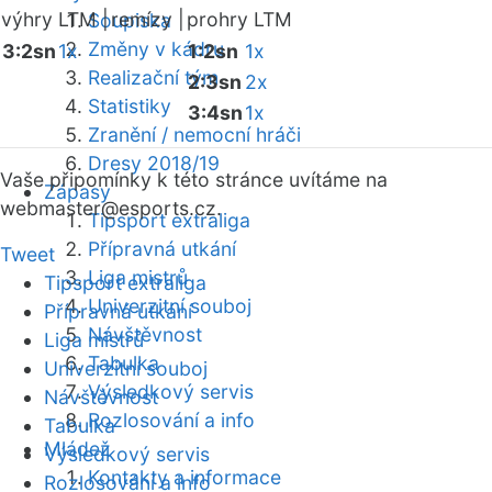
výhry LTM |
remízy |
prohry LTM
Soupiska
Změny v kádru
3:2sn
1x
1:2sn
1x
Realizační tým
2:3sn
2x
Statistiky
3:4sn
1x
Zranění / nemocní hráči
Dresy 2018/19
Vaše připomínky k této stránce uvítáme na
Zápasy
webmaster
@esports.cz.
Tipsport extraliga
Přípravná utkání
Tweet
Liga mistrů
Tipsport extraliga
Univerzitní souboj
Přípravná utkání
Návštěvnost
Liga mistrů
Tabulka
Univerzitní souboj
Výsledkový servis
Návštěvnost
Rozlosování a info
Tabulka
Mládež
Výsledkový servis
Kontakty a informace
Rozlosování a info