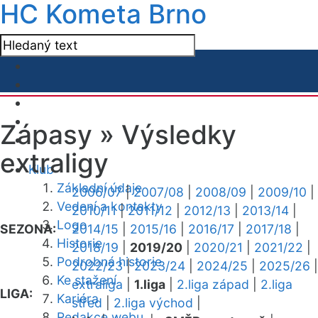
HC Kometa Brno
Zápasy »
Výsledky
extraligy
Klub
Základní údaje
2006/07
|
2007/08
|
2008/09
|
2009/10
|
Vedení a kontakty
2010/11
|
2011/12
|
2012/13
|
2013/14
|
Logo
SEZONA:
2014/15
|
2015/16
|
2016/17
|
2017/18
|
Historie
2018/19
|
2019/20
|
2020/21
|
2021/22
|
Podrobná historie
2022/23
|
2023/24
|
2024/25
|
2025/26
|
Ke stažení
extraliga
|
1.liga
|
2.liga západ
|
2.liga
LIGA:
Kariéra
střed
|
2.liga východ
|
Redakce webu