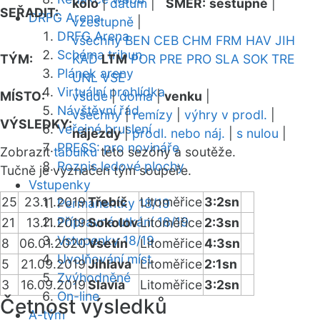
kolo
|
datum
|
SMĚR:
sestupně
|
SEŘADIT:
DRFG Arena
vzestupně
|
DRFG Arena
všechny
BEN
CEB
CHM
FRM
HAV
JIH
Schéma tribun
TÝM:
KAD
LTM
POR
PRE
PRO
SLA
SOK
TRE
Plánek areny
UNL
VSE
Virtuální prohlídka
MÍSTO:
všude
|
doma
|
venku
|
Návštěvní řád
všechny
|
remízy
|
výhry v prodl.
|
VÝSLEDKY:
Veřejné bruslení
nájezdy
|
prodl. nebo náj.
|
s nulou
|
PRESS: pro novináře
Zobrazit
tabulku
této sezóny a soutěže.
Rozpis ledové plochy
Tučně je vyznačen tým soupeře.
Vstupenky
25
23.11.2019
Třebíč
Litoměřice
3:2sn
Permanentky 18/19
Přípravná utkání 18/19
21
13.11.2019
Sokolov
Litoměřice
2:3sn
Vstupenky 18/19
8
06.01.2020
Vsetín
Litoměřice
4:3sn
Uvolňování míst
5
21.09.2019
Jihlava
Litoměřice
2:1sn
Zvýhodněné
3
16.09.2019
Slavia
Litoměřice
3:2sn
On-line
Četnost výsledků
A-tým