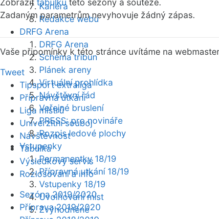
Zobrazit
tabulku
této sezóny a soutěže.
Kariéra
Zadaným parametrům nevyhovuje žádný zápas.
Redakce webu
DRFG Arena
DRFG Arena
Vaše připomínky k této stránce uvítáme na webmaste
Schéma tribun
Plánek areny
Tweet
Virtuální prohlídka
Tipsport extraliga
Návštěvní řád
Přípravná utkání
Veřejné bruslení
Liga mistrů
PRESS: pro novináře
Univerzitní souboj
Rozpis ledové plochy
Návštěvnost
Vstupenky
Tabulka
Permanentky 18/19
Výsledkový servis
Přípravná utkání 18/19
Rozlosování a info
Vstupenky 18/19
Sezóna 2019/2020
Uvolňování míst
Příprava 2019/2020
Zvýhodněné