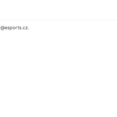
r
@esports.cz.