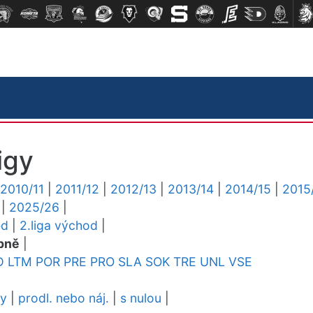
igy
2010/11
|
2011/12
|
2012/13
|
2013/14
|
2014/15
|
2015
|
2025/26
|
ed
|
2.liga východ
|
pně
|
D
LTM
POR
PRE
PRO
SLA
SOK
TRE
UNL
VSE
dy
|
prodl. nebo náj.
|
s nulou
|