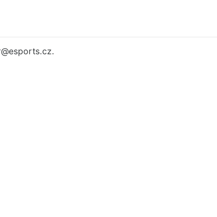
r
@esports.cz.