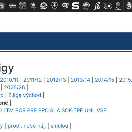
igy
2010/11
|
2011/12
|
2012/13
|
2013/14
|
2014/15
|
2015
|
2025/26
|
ed
|
2.liga východ
|
pně
|
D
LTM
POR
PRE
PRO
SLA
SOK
TRE
UNL
VSE
dy
|
prodl. nebo náj.
|
s nulou
|