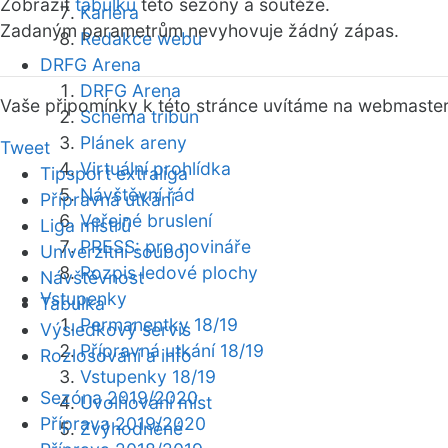
Zobrazit
tabulku
této sezóny a soutěže.
Kariéra
Zadaným parametrům nevyhovuje žádný zápas.
Redakce webu
DRFG Arena
DRFG Arena
Vaše připomínky k této stránce uvítáme na webmaste
Schéma tribun
Plánek areny
Tweet
Virtuální prohlídka
Tipsport extraliga
Návštěvní řád
Přípravná utkání
Veřejné bruslení
Liga mistrů
PRESS: pro novináře
Univerzitní souboj
Rozpis ledové plochy
Návštěvnost
Vstupenky
Tabulka
Permanentky 18/19
Výsledkový servis
Přípravná utkání 18/19
Rozlosování a info
Vstupenky 18/19
Sezóna 2019/2020
Uvolňování míst
Příprava 2019/2020
Zvýhodněné