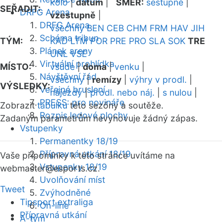
kolo
|
datum
|
SMĚR:
sestupně
|
SEŘADIT:
DRFG Arena
vzestupně
|
DRFG Arena
všechny
BEN
CEB
CHM
FRM
HAV
JIH
Schéma tribun
TÝM:
KAD
LTM
POR
PRE
PRO
SLA
SOK
TRE
Plánek areny
UNL
VSE
Virtuální prohlídka
MÍSTO:
všude
|
doma
|
venku
|
Návštěvní řád
všechny
|
remízy
|
výhry v prodl.
|
VÝSLEDKY:
Veřejné bruslení
nájezdy
|
prodl. nebo náj.
|
s nulou
|
PRESS: pro novináře
Zobrazit
tabulku
této sezóny a soutěže.
Rozpis ledové plochy
Zadaným parametrům nevyhovuje žádný zápas.
Vstupenky
Permanentky 18/19
Přípravná utkání 18/19
Vaše připomínky k této stránce uvítáme na
Vstupenky 18/19
webmaster
@esports.cz.
Uvolňování míst
Tweet
Zvýhodněné
Tipsport extraliga
On-line
Přípravná utkání
A-tým