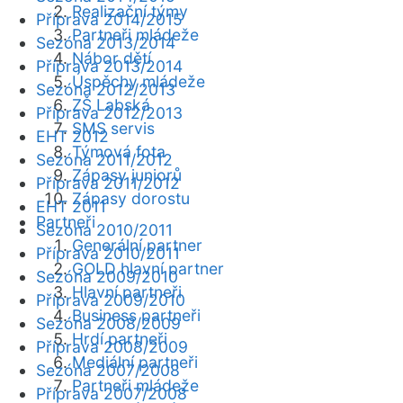
Realizační týmy
Příprava 2014/2015
Partneři mládeže
Sezóna 2013/2014
Nábor dětí
Příprava 2013/2014
Úspěchy mládeže
Sezóna 2012/2013
ZŠ Labská
Příprava 2012/2013
SMS servis
EHT 2012
Týmová fota
Sezóna 2011/2012
Zápasy juniorů
Příprava 2011/2012
Zápasy dorostu
EHT 2011
Partneři
Sezóna 2010/2011
Generální partner
Příprava 2010/2011
GOLD hlavní partner
Sezóna 2009/2010
Hlavní partneři
Příprava 2009/2010
Business partneři
Sezóna 2008/2009
Hrdí partneři
Příprava 2008/2009
Mediální partneři
Sezóna 2007/2008
Partneři mládeže
Příprava 2007/2008