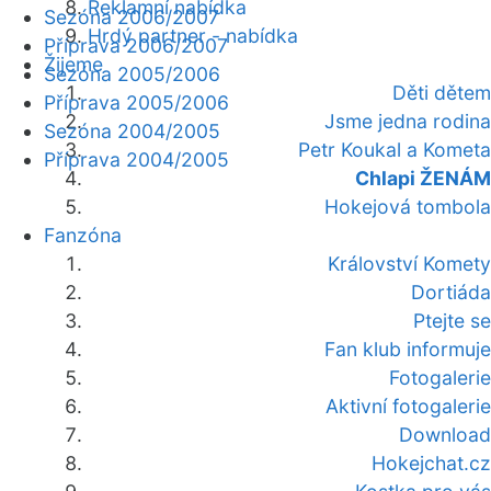
Reklamní nabídka
Sezóna 2006/2007
Hrdý partner - nabídka
Příprava 2006/2007
Žijeme
Sezóna 2005/2006
Děti dětem
Příprava 2005/2006
Jsme jedna rodina
Sezóna 2004/2005
Petr Koukal a Kometa
Příprava 2004/2005
Chlapi ŽENÁM
Hokejová tombola
Fanzóna
Království Komety
Dortiáda
Ptejte se
Fan klub informuje
Fotogalerie
Aktivní fotogalerie
Download
Hokejchat.cz