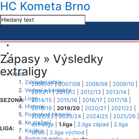
HC Kometa Brno
Zápasy »
Výsledky
extraligy
Klub
Základní údaje
2006/07
|
2007/08
|
2008/09
|
2009/10
|
Vedení a kontakty
2010/11
|
2011/12
|
2012/13
|
2013/14
|
Logo
SEZONA:
2014/15
|
2015/16
|
2016/17
|
2017/18
|
Historie
2018/19
|
2019/20
|
2020/21
|
2021/22
|
Podrobná historie
2022/23
|
2023/24
|
2024/25
|
2025/26
|
Ke stažení
extraliga
|
1.liga
|
2.liga západ
|
2.liga
LIGA:
Kariéra
střed
|
2.liga východ
|
Redakce webu