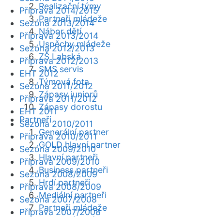
Realizační týmy
Příprava 2014/2015
Partneři mládeže
Sezóna 2013/2014
Nábor dětí
Příprava 2013/2014
Úspěchy mládeže
Sezóna 2012/2013
ZŠ Labská
Příprava 2012/2013
SMS servis
EHT 2012
Týmová fota
Sezóna 2011/2012
Zápasy juniorů
Příprava 2011/2012
Zápasy dorostu
EHT 2011
Partneři
Sezóna 2010/2011
Generální partner
Příprava 2010/2011
GOLD hlavní partner
Sezóna 2009/2010
Hlavní partneři
Příprava 2009/2010
Business partneři
Sezóna 2008/2009
Hrdí partneři
Příprava 2008/2009
Mediální partneři
Sezóna 2007/2008
Partneři mládeže
Příprava 2007/2008