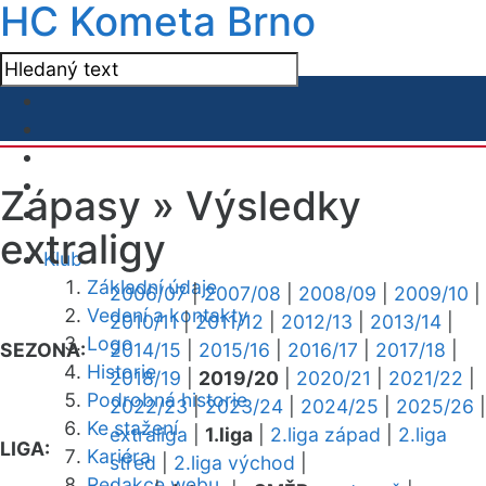
HC Kometa Brno
Zápasy »
Výsledky
extraligy
Klub
Základní údaje
2006/07
|
2007/08
|
2008/09
|
2009/10
|
Vedení a kontakty
2010/11
|
2011/12
|
2012/13
|
2013/14
|
Logo
SEZONA:
2014/15
|
2015/16
|
2016/17
|
2017/18
|
Historie
2018/19
|
2019/20
|
2020/21
|
2021/22
|
Podrobná historie
2022/23
|
2023/24
|
2024/25
|
2025/26
|
Ke stažení
extraliga
|
1.liga
|
2.liga západ
|
2.liga
LIGA:
Kariéra
střed
|
2.liga východ
|
Redakce webu