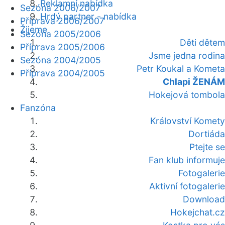
Reklamní nabídka
Sezóna 2006/2007
Hrdý partner - nabídka
Příprava 2006/2007
Žijeme
Sezóna 2005/2006
Děti dětem
Příprava 2005/2006
Jsme jedna rodina
Sezóna 2004/2005
Petr Koukal a Kometa
Příprava 2004/2005
Chlapi ŽENÁM
Hokejová tombola
Fanzóna
Království Komety
Dortiáda
Ptejte se
Fan klub informuje
Fotogalerie
Aktivní fotogalerie
Download
Hokejchat.cz