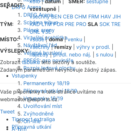
kolo
|
datum
|
SMĚR:
sestupně
|
SEŘADIT:
DRFG Arena
vzestupně
|
DRFG Arena
všechny
BEN
CEB
CHM
FRM
HAV
JIH
Schéma tribun
TÝM:
KAD
LTM
POR
PRE
PRO
SLA
SOK
TRE
Plánek areny
UNL
VSE
Virtuální prohlídka
MÍSTO:
všude
|
doma
|
venku
|
Návštěvní řád
všechny
|
remízy
|
výhry v prodl.
|
VÝSLEDKY:
Veřejné bruslení
nájezdy
|
prodl. nebo náj.
|
s nulou
|
PRESS: pro novináře
Zobrazit
tabulku
této sezóny a soutěže.
Rozpis ledové plochy
Zadaným parametrům nevyhovuje žádný zápas.
Vstupenky
Permanentky 18/19
Přípravná utkání 18/19
Vaše připomínky k této stránce uvítáme na
Vstupenky 18/19
webmaster
@esports.cz.
Uvolňování míst
Tweet
Zvýhodněné
Tipsport extraliga
On-line
Přípravná utkání
A-tým