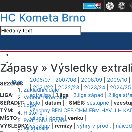
HC Kometa Brno
Zápasy »
Výsledky extral
2006/07
|
2007/08
|
2008/09
|
2009/10
|
Klub
SEZONA:
|
2021/22
|
2022/23
|
2023/24
|
2024/25
Základní údaje
LIGA:
extraliga
|
1.liga
|
2.liga západ
|
2.liga stř
Vedení a kontakty
SEŘADIT:
kolo
|
datum
|
SMĚR:
sestupně
|
vzestu
Logo
TÝM:
všechny
BEN
CEB
CHM
FRM
HAV
JIH
KA
Historie
MÍSTO:
všude
|
doma
|
venku
|
Podrobná historie
VÝSLEDKY:
všechny
|
remízy
|
výhry v prodl.
|
nájez
Ke stažení