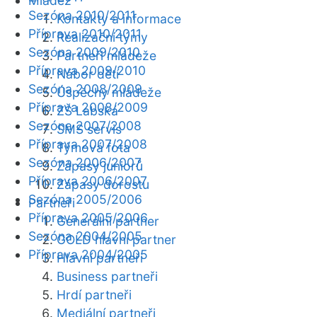
Mládež
Sezóna 2010/2011
Kontakty a informace
Příprava 2010/2011
Realizační týmy
Sezóna 2009/2010
Partneři mládeže
Příprava 2009/2010
Nábor dětí
Sezóna 2008/2009
Úspěchy mládeže
Příprava 2008/2009
ZŠ Labská
Sezóna 2007/2008
SMS servis
Příprava 2007/2008
Týmová fota
Sezóna 2006/2007
Zápasy juniorů
Příprava 2006/2007
Zápasy dorostu
Sezóna 2005/2006
Partneři
Příprava 2005/2006
Generální partner
Sezóna 2004/2005
GOLD hlavní partner
Příprava 2004/2005
Hlavní partneři
Business partneři
Hrdí partneři
Mediální partneři