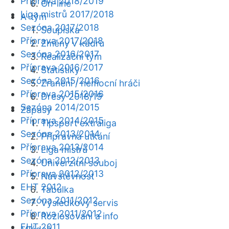
Příprava 2018/2019
On-line
Liga mistrů 2017/2018
A-tým
Sezóna 2017/2018
Soupiska
Příprava 2017/2018
Změny v kádru
Sezóna 2016/2017
Realizační tým
Příprava 2016/2017
Statistiky
Sezóna 2015/2016
Zranění / nemocní hráči
Příprava 2015/2016
Dresy 2018/19
Sezóna 2014/2015
Zápasy
Příprava 2014/2015
Tipsport extraliga
Sezóna 2013/2014
Přípravná utkání
Příprava 2013/2014
Liga mistrů
Sezóna 2012/2013
Univerzitní souboj
Příprava 2012/2013
Návštěvnost
EHT 2012
Tabulka
Sezóna 2011/2012
Výsledkový servis
Příprava 2011/2012
Rozlosování a info
EHT 2011