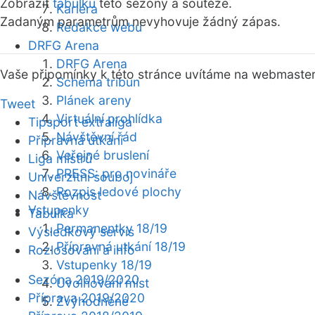
Zobrazit
tabulku
této sezóny a soutěže.
Kariéra
Zadaným parametrům nevyhovuje žádný zápas.
Redakce webu
DRFG Arena
DRFG Arena
Vaše připomínky k této stránce uvítáme na webmaste
Schéma tribun
Plánek areny
Tweet
Virtuální prohlídka
Tipsport extraliga
Návštěvní řád
Přípravná utkání
Veřejné bruslení
Liga mistrů
PRESS: pro novináře
Univerzitní souboj
Rozpis ledové plochy
Návštěvnost
Vstupenky
Tabulka
Permanentky 18/19
Výsledkový servis
Přípravná utkání 18/19
Rozlosování a info
Vstupenky 18/19
Sezóna 2019/2020
Uvolňování míst
Příprava 2019/2020
Zvýhodněné