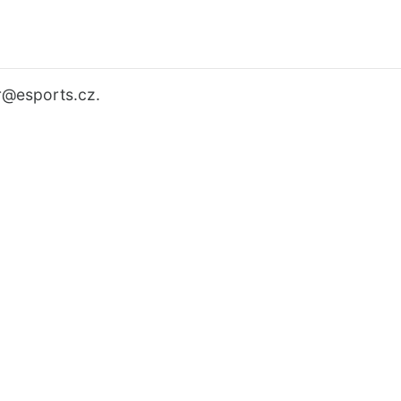
r
@esports.cz.