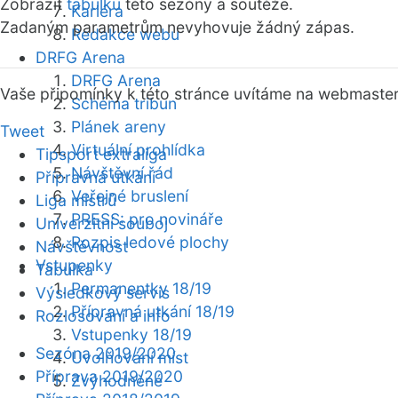
Zobrazit
tabulku
této sezóny a soutěže.
Kariéra
Zadaným parametrům nevyhovuje žádný zápas.
Redakce webu
DRFG Arena
DRFG Arena
Vaše připomínky k této stránce uvítáme na webmaste
Schéma tribun
Plánek areny
Tweet
Virtuální prohlídka
Tipsport extraliga
Návštěvní řád
Přípravná utkání
Veřejné bruslení
Liga mistrů
PRESS: pro novináře
Univerzitní souboj
Rozpis ledové plochy
Návštěvnost
Vstupenky
Tabulka
Permanentky 18/19
Výsledkový servis
Přípravná utkání 18/19
Rozlosování a info
Vstupenky 18/19
Sezóna 2019/2020
Uvolňování míst
Příprava 2019/2020
Zvýhodněné