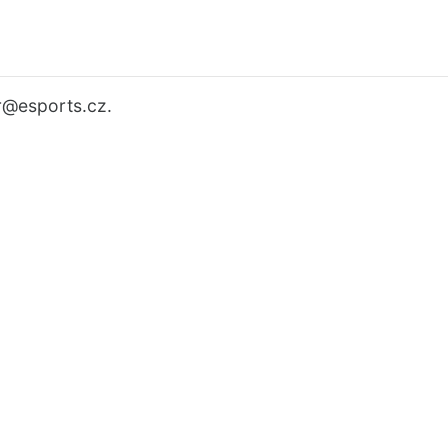
r
@esports.cz.