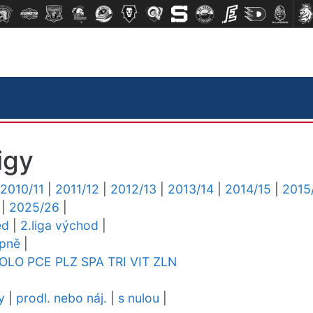
igy
2010/11
|
2011/12
|
2012/13
|
2013/14
|
2014/15
|
2015
|
2025/26
|
ed
|
2.liga východ
|
upně
|
OLO
PCE
PLZ
SPA
TRI
VIT
ZLN
y
|
prodl. nebo náj.
|
s nulou
|