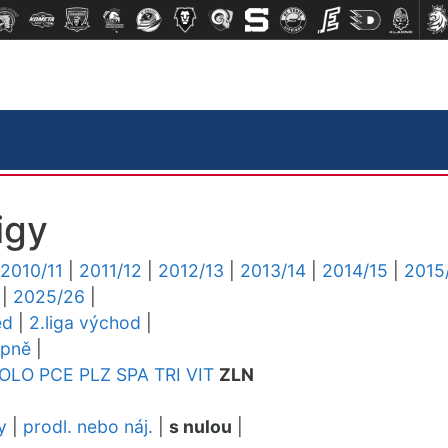
igy
2010/11
|
2011/12
|
2012/13
|
2013/14
|
2014/15
|
2015
|
2025/26
|
ed
|
2.liga východ
|
upně
|
OLO
PCE
PLZ
SPA
TRI
VIT
ZLN
y
|
prodl. nebo náj.
|
s nulou
|