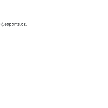
r
@esports.cz.