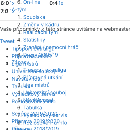
On-line
6:0
1x
0:4
1x
A-tým
7:0
1x
Soupiska
Změny v kádru
Vaše připomínky k této stránce uvítáme na webmaste
Realizační tým
Statistiky
Tweet
Zranění / nemocní hráči
Tipsport extraliga
Dresy 2018/19
Přípravná utkání
Zápasy
Liga mistrů
Tipsport extraliga
Univerzitní souboj
Přípravná utkání
Návštěvnost
Liga mistrů
Tabulka
Univerzitní souboj
Výsledkový servis
Návštěvnost
Rozlosování a info
Tabulka
Sezóna 2019/2020
Výsledkový servis
Příprava 2019/2020
Rozlosování a info
Příprava 2018/2019