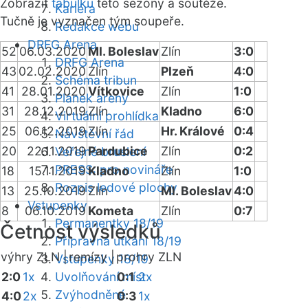
Zobrazit
tabulku
této sezóny a soutěže.
Kariéra
Tučně je vyznačen tým soupeře.
Redakce webu
DRFG Arena
52
06.03.2020
Ml. Boleslav
Zlín
3:0
DRFG Arena
43
02.02.2020
Zlín
Plzeň
4:0
Schéma tribun
41
28.01.2020
Vítkovice
Zlín
1:0
Plánek areny
31
28.12.2019
Zlín
Kladno
6:0
Virtuální prohlídka
25
06.12.2019
Zlín
Hr. Králové
0:4
Návštěvní řád
20
22.11.2019
Pardubice
Zlín
0:2
Veřejné bruslení
PRESS: pro novináře
18
15.11.2019
Kladno
Zlín
1:0
Rozpis ledové plochy
13
25.10.2019
Zlín
Ml. Boleslav
4:0
Vstupenky
8
06.10.2019
Kometa
Zlín
0:7
Permanentky 18/19
Četnost výsledků
Přípravná utkání 18/19
výhry ZLN |
remízy |
prohry ZLN
Vstupenky 18/19
2:0
1x
Uvolňování míst
0:1
2x
Zvýhodněné
4:0
2x
0:3
1x