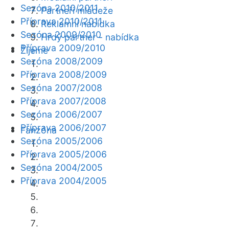
Sezóna 2010/2011
Partneři mládeže
Příprava 2010/2011
Reklamní nabídka
Sezóna 2009/2010
Hrdý partner - nabídka
Příprava 2009/2010
Žijeme
Sezóna 2008/2009
Příprava 2008/2009
Sezóna 2007/2008
Příprava 2007/2008
Sezóna 2006/2007
Příprava 2006/2007
Fanzóna
Sezóna 2005/2006
Příprava 2005/2006
Sezóna 2004/2005
Příprava 2004/2005