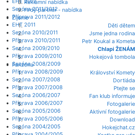
EHT 2012
Reklamní nabídka
Sezóna 2011/2012
Hrdý partner - nabídka
Příprava 2011/2012
Žijeme
EHT 2011
Děti dětem
Sezóna 2010/2011
Jsme jedna rodina
Příprava 2010/2011
Petr Koukal a Kometa
Sezóna 2009/2010
Chlapi ŽENÁM
Příprava 2009/2010
Hokejová tombola
Sezóna 2008/2009
Fanzóna
Příprava 2008/2009
Království Komety
Sezóna 2007/2008
Dortiáda
Příprava 2007/2008
Ptejte se
Sezóna 2006/2007
Fan klub informuje
Příprava 2006/2007
Fotogalerie
Sezóna 2005/2006
Aktivní fotogalerie
Příprava 2005/2006
Download
Sezóna 2004/2005
Hokejchat.cz
Příprava 2004/2005