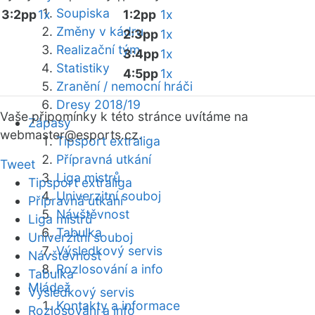
Soupiska
3:2pp
1x
1:2pp
1x
Změny v kádru
2:3pp
1x
Realizační tým
3:4pp
1x
Statistiky
4:5pp
1x
Zranění / nemocní hráči
Dresy 2018/19
Vaše připomínky k této stránce uvítáme na
Zápasy
webmaster
@esports.cz.
Tipsport extraliga
Přípravná utkání
Tweet
Liga mistrů
Tipsport extraliga
Univerzitní souboj
Přípravná utkání
Návštěvnost
Liga mistrů
Tabulka
Univerzitní souboj
Výsledkový servis
Návštěvnost
Rozlosování a info
Tabulka
Mládež
Výsledkový servis
Kontakty a informace
Rozlosování a info