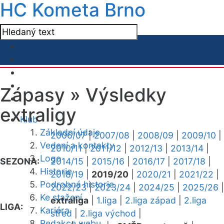
HC Kometa Brno
Zápasy »
Výsledky
extraligy
Klub
Základní údaje
2006/07
|
2007/08
|
2008/09
|
2009/10
|
Vedení a kontakty
2010/11
|
2011/12
|
2012/13
|
2013/14
|
Logo
SEZONA:
2014/15
|
2015/16
|
2016/17
|
2017/18
|
Historie
2018/19
|
2019/20
|
2020/21
|
2021/22
|
Podrobná historie
2022/23
|
2023/24
|
2024/25
|
2025/26
|
Ke stažení
extraliga
|
1.liga
|
2.liga západ
|
2.liga
LIGA:
Kariéra
střed
|
2.liga východ
|
Redakce webu