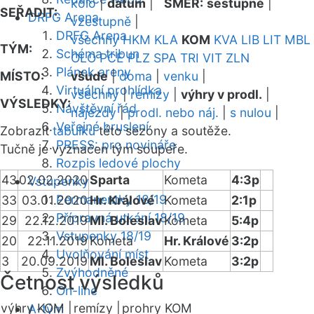
kolo
|
datum
|
SMĚR:
sestupně
|
SEŘADIT:
DRFG Arena
vzestupně
|
DRFG Arena
všechny
HKM
KLA
KOM
KVA
LIB
LIT
MBL
TÝM:
Schéma tribun
OLO
PCE
PLZ
SPA
TRI
VIT
ZLN
Plánek areny
MÍSTO:
všude
|
doma
|
venku
|
Virtuální prohlídka
všechny
|
remízy
|
výhry v prodl.
|
VÝSLEDKY:
Návštěvní řád
nájezdy
|
prodl. nebo náj.
|
s nulou
|
Veřejné bruslení
Zobrazit
tabulku
této sezóny a soutěže.
PRESS: pro novináře
Tučně je vyznačen tým soupeře.
Rozpis ledové plochy
43
02.02.2020
Sparta
Kometa
4:3p
Vstupenky
Permanentky 18/19
33
03.01.2020
Hr. Králové
Kometa
2:1p
Přípravná utkání 18/19
29
22.12.2019
Ml. Boleslav
Kometa
5:4p
Vstupenky 18/19
20
22.11.2019
Kometa
Hr. Králové
3:2p
Uvolňování míst
3
20.09.2019
Ml. Boleslav
Kometa
3:2p
Zvýhodněné
Četnost výsledků
On-line
výhry KOM |
remízy |
prohry KOM
A-tým