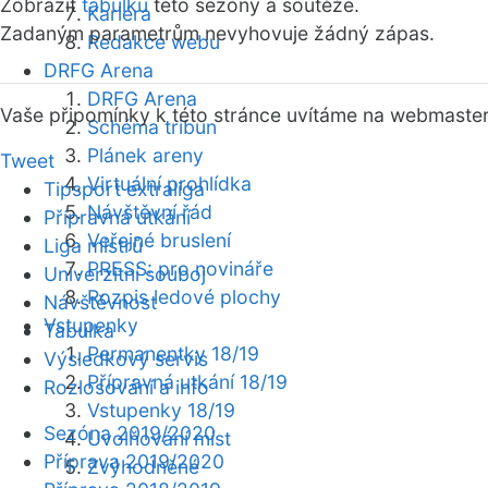
Zobrazit
tabulku
této sezóny a soutěže.
Kariéra
Zadaným parametrům nevyhovuje žádný zápas.
Redakce webu
DRFG Arena
DRFG Arena
Vaše připomínky k této stránce uvítáme na webmaste
Schéma tribun
Plánek areny
Tweet
Virtuální prohlídka
Tipsport extraliga
Návštěvní řád
Přípravná utkání
Veřejné bruslení
Liga mistrů
PRESS: pro novináře
Univerzitní souboj
Rozpis ledové plochy
Návštěvnost
Vstupenky
Tabulka
Permanentky 18/19
Výsledkový servis
Přípravná utkání 18/19
Rozlosování a info
Vstupenky 18/19
Sezóna 2019/2020
Uvolňování míst
Příprava 2019/2020
Zvýhodněné