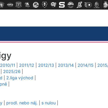
igy
2010/11
|
2011/12
|
2012/13
|
2013/14
|
2014/15
|
2015
|
2025/26
|
ed
|
2.liga východ
|
upně
|
dy
|
prodl. nebo náj.
|
s nulou
|