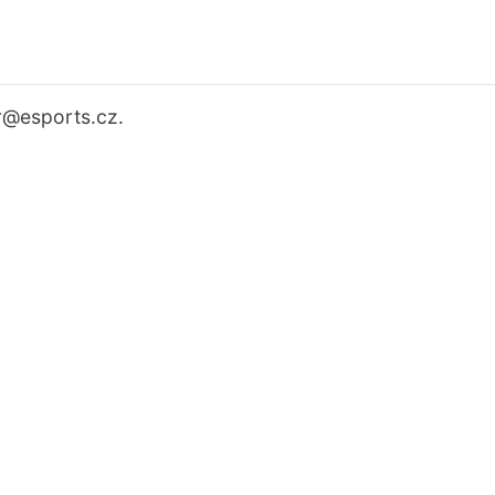
r
@esports.cz.