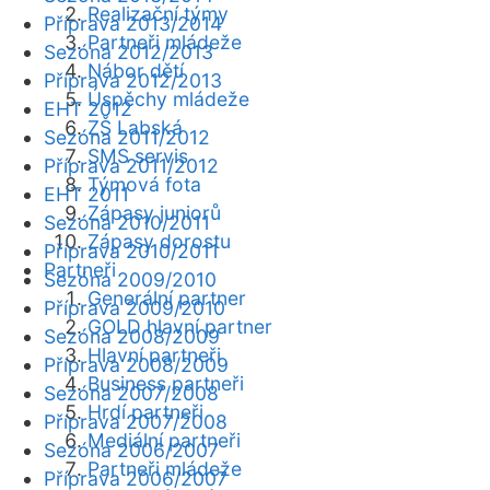
Realizační týmy
Příprava 2013/2014
Partneři mládeže
Sezóna 2012/2013
Nábor dětí
Příprava 2012/2013
Úspěchy mládeže
EHT 2012
ZŠ Labská
Sezóna 2011/2012
SMS servis
Příprava 2011/2012
Týmová fota
EHT 2011
Zápasy juniorů
Sezóna 2010/2011
Zápasy dorostu
Příprava 2010/2011
Partneři
Sezóna 2009/2010
Generální partner
Příprava 2009/2010
GOLD hlavní partner
Sezóna 2008/2009
Hlavní partneři
Příprava 2008/2009
Business partneři
Sezóna 2007/2008
Hrdí partneři
Příprava 2007/2008
Mediální partneři
Sezóna 2006/2007
Partneři mládeže
Příprava 2006/2007