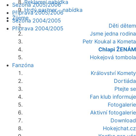
Reklamní nabídka
Sezóna 2005/2006
Hrdý partner - nabídka
Příprava 2005/2006
Žijeme
Sezóna 2004/2005
Děti dětem
Příprava 2004/2005
Jsme jedna rodina
Petr Koukal a Kometa
Chlapi ŽENÁM
Hokejová tombola
Fanzóna
Království Komety
Dortiáda
Ptejte se
Fan klub informuje
Fotogalerie
Aktivní fotogalerie
Download
Hokejchat.cz