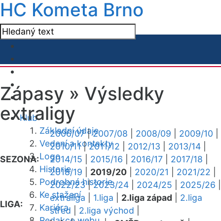
HC Kometa Brno
Zápasy »
Výsledky
extraligy
Klub
Základní údaje
2006/07
|
2007/08
|
2008/09
|
2009/10
|
Vedení a kontakty
2010/11
|
2011/12
|
2012/13
|
2013/14
|
Logo
SEZONA:
2014/15
|
2015/16
|
2016/17
|
2017/18
|
Historie
2018/19
|
2019/20
|
2020/21
|
2021/22
|
Podrobná historie
2022/23
|
2023/24
|
2024/25
|
2025/26
|
Ke stažení
extraliga
|
1.liga
|
2.liga západ
|
2.liga
LIGA:
Kariéra
střed
|
2.liga východ
|
Redakce webu