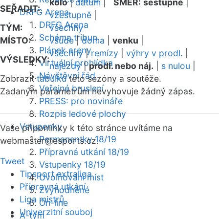
kolo
|
datum
|
SMĚR:
sestupně
|
SEŘADIT:
DRFG Arena
vzestupně
|
DRFG Arena
TÝM:
všechny
Schéma tribun
MÍSTO:
všude
|
doma
|
venku
|
Plánek areny
všechny
|
remízy
|
výhry v prodl.
|
VÝSLEDKY:
Virtuální prohlídka
nájezdy
|
prodl. nebo náj.
|
s nulou
|
Návštěvní řád
Zobrazit
tabulku
této sezóny a soutěže.
Veřejné bruslení
Zadaným parametrům nevyhovuje žádný zápas.
PRESS: pro novináře
Rozpis ledové plochy
Vstupenky
Vaše připomínky k této stránce uvítáme na
Permanentky 18/19
webmaster
@esports.cz.
Přípravná utkání 18/19
Tweet
Vstupenky 18/19
Tipsport extraliga
Uvolňování míst
Přípravná utkání
Zvýhodněné
Liga mistrů
On-line
Univerzitní souboj
A-tým