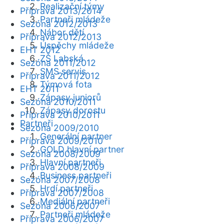
Realizační týmy
Příprava 2013/2014
Partneři mládeže
Sezóna 2012/2013
Nábor dětí
Příprava 2012/2013
Úspěchy mládeže
EHT 2012
ZŠ Labská
Sezóna 2011/2012
SMS servis
Příprava 2011/2012
Týmová fota
EHT 2011
Zápasy juniorů
Sezóna 2010/2011
Zápasy dorostu
Příprava 2010/2011
Partneři
Sezóna 2009/2010
Generální partner
Příprava 2009/2010
GOLD hlavní partner
Sezóna 2008/2009
Hlavní partneři
Příprava 2008/2009
Business partneři
Sezóna 2007/2008
Hrdí partneři
Příprava 2007/2008
Mediální partneři
Sezóna 2006/2007
Partneři mládeže
Příprava 2006/2007