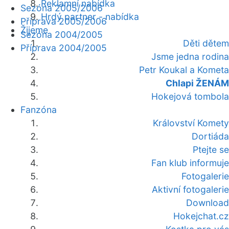
Reklamní nabídka
Sezóna 2005/2006
Hrdý partner - nabídka
Příprava 2005/2006
Žijeme
Sezóna 2004/2005
Děti dětem
Příprava 2004/2005
Jsme jedna rodina
Petr Koukal a Kometa
Chlapi ŽENÁM
Hokejová tombola
Fanzóna
Království Komety
Dortiáda
Ptejte se
Fan klub informuje
Fotogalerie
Aktivní fotogalerie
Download
Hokejchat.cz