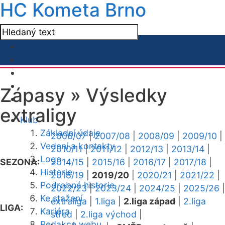
HC Kometa Brno
Zápasy »
Výsledky
extraligy
Klub
Základní údaje
2006/07
|
2007/08
|
2008/09
|
2009/10
|
Vedení a kontakty
2010/11
|
2011/12
|
2012/13
|
2013/14
|
Logo
SEZONA:
2014/15
|
2015/16
|
2016/17
|
2017/18
|
Historie
2018/19
|
2019/20
|
2020/21
|
2021/22
|
Podrobná historie
2022/23
|
2023/24
|
2024/25
|
2025/26
|
Ke stažení
extraliga
|
1.liga
|
2.liga západ
|
2.liga
LIGA:
Kariéra
střed
|
2.liga východ
|
Redakce webu