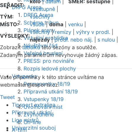
kolo
|
datum
|
SMĚR:
sestupně
|
SEŘADIT:
DRFG Arena
vzestupně
|
DRFG Arena
TÝM:
všechny
Schéma tribun
MÍSTO:
všude
|
doma
|
venku
|
Plánek areny
všechny
|
remízy
|
výhry v prodl.
|
VÝSLEDKY:
Virtuální prohlídka
nájezdy
|
prodl. nebo náj.
|
s nulou
|
Návštěvní řád
Zobrazit
tabulku
této sezóny a soutěže.
Veřejné bruslení
Zadaným parametrům nevyhovuje žádný zápas.
PRESS: pro novináře
Rozpis ledové plochy
Vstupenky
Vaše připomínky k této stránce uvítáme na
Permanentky 18/19
webmaster
@esports.cz.
Přípravná utkání 18/19
Tweet
Vstupenky 18/19
Tipsport extraliga
Uvolňování míst
Přípravná utkání
Zvýhodněné
Liga mistrů
On-line
Univerzitní souboj
A-tým