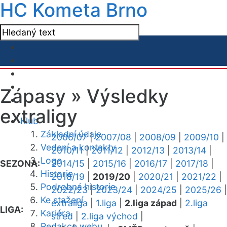
HC Kometa Brno
Zápasy »
Výsledky
extraligy
Klub
Základní údaje
2006/07
|
2007/08
|
2008/09
|
2009/10
|
Vedení a kontakty
2010/11
|
2011/12
|
2012/13
|
2013/14
|
Logo
SEZONA:
2014/15
|
2015/16
|
2016/17
|
2017/18
|
Historie
2018/19
|
2019/20
|
2020/21
|
2021/22
|
Podrobná historie
2022/23
|
2023/24
|
2024/25
|
2025/26
|
Ke stažení
extraliga
|
1.liga
|
2.liga západ
|
2.liga
LIGA:
Kariéra
střed
|
2.liga východ
|
Redakce webu