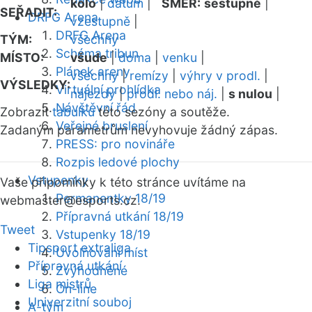
kolo
|
datum
|
SMĚR:
sestupně
|
SEŘADIT:
DRFG Arena
vzestupně
|
DRFG Arena
TÝM:
všechny
Schéma tribun
MÍSTO:
všude
|
doma
|
venku
|
Plánek areny
všechny
|
remízy
|
výhry v prodl.
|
VÝSLEDKY:
Virtuální prohlídka
nájezdy
|
prodl. nebo náj.
|
s nulou
|
Návštěvní řád
Zobrazit
tabulku
této sezóny a soutěže.
Veřejné bruslení
Zadaným parametrům nevyhovuje žádný zápas.
PRESS: pro novináře
Rozpis ledové plochy
Vstupenky
Vaše připomínky k této stránce uvítáme na
Permanentky 18/19
webmaster
@esports.cz.
Přípravná utkání 18/19
Tweet
Vstupenky 18/19
Tipsport extraliga
Uvolňování míst
Přípravná utkání
Zvýhodněné
Liga mistrů
On-line
Univerzitní souboj
A-tým