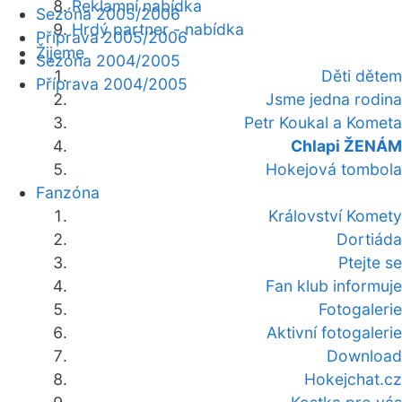
Reklamní nabídka
Sezóna 2005/2006
Hrdý partner - nabídka
Příprava 2005/2006
Žijeme
Sezóna 2004/2005
Děti dětem
Příprava 2004/2005
Jsme jedna rodina
Petr Koukal a Kometa
Chlapi ŽENÁM
Hokejová tombola
Fanzóna
Království Komety
Dortiáda
Ptejte se
Fan klub informuje
Fotogalerie
Aktivní fotogalerie
Download
Hokejchat.cz