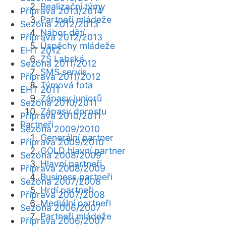
Realizační týmy
Příprava 2013/2014
Partneři mládeže
Sezóna 2012/2013
Nábor dětí
Příprava 2012/2013
Úspěchy mládeže
EHT 2012
ZŠ Labská
Sezóna 2011/2012
SMS servis
Příprava 2011/2012
Týmová fota
EHT 2011
Zápasy juniorů
Sezóna 2010/2011
Zápasy dorostu
Příprava 2010/2011
Partneři
Sezóna 2009/2010
Generální partner
Příprava 2009/2010
GOLD hlavní partner
Sezóna 2008/2009
Hlavní partneři
Příprava 2008/2009
Business partneři
Sezóna 2007/2008
Hrdí partneři
Příprava 2007/2008
Mediální partneři
Sezóna 2006/2007
Partneři mládeže
Příprava 2006/2007