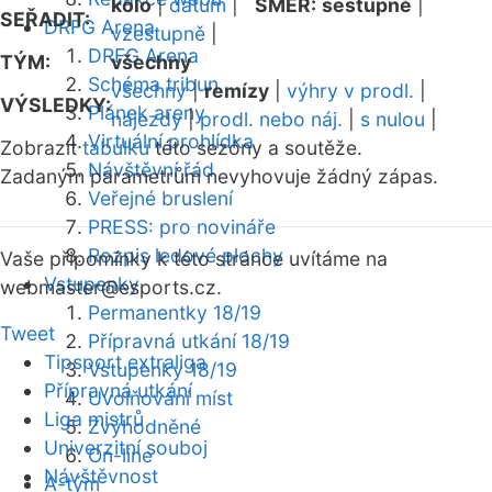
kolo
|
datum
|
SMĚR:
sestupně
|
SEŘADIT:
DRFG Arena
vzestupně
|
DRFG Arena
TÝM:
všechny
Schéma tribun
všechny
|
remízy
|
výhry v prodl.
|
VÝSLEDKY:
Plánek areny
nájezdy
|
prodl. nebo náj.
|
s nulou
|
Virtuální prohlídka
Zobrazit
tabulku
této sezóny a soutěže.
Návštěvní řád
Zadaným parametrům nevyhovuje žádný zápas.
Veřejné bruslení
PRESS: pro novináře
Rozpis ledové plochy
Vaše připomínky k této stránce uvítáme na
Vstupenky
webmaster
@esports.cz.
Permanentky 18/19
Tweet
Přípravná utkání 18/19
Tipsport extraliga
Vstupenky 18/19
Přípravná utkání
Uvolňování míst
Liga mistrů
Zvýhodněné
Univerzitní souboj
On-line
Návštěvnost
A-tým