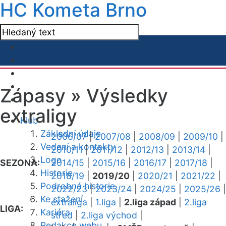
HC Kometa Brno
Zápasy »
Výsledky
extraligy
Klub
Základní údaje
2006/07
|
2007/08
|
2008/09
|
2009/10
|
Vedení a kontakty
2010/11
|
2011/12
|
2012/13
|
2013/14
|
Logo
SEZONA:
2014/15
|
2015/16
|
2016/17
|
2017/18
|
Historie
2018/19
|
2019/20
|
2020/21
|
2021/22
|
Podrobná historie
2022/23
|
2023/24
|
2024/25
|
2025/26
|
Ke stažení
extraliga
|
1.liga
|
2.liga západ
|
2.liga
LIGA:
Kariéra
střed
|
2.liga východ
|
Redakce webu