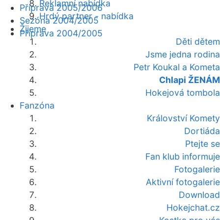
Reklamní nabídka
Příprava 2005/2006
Hrdý partner - nabídka
Sezóna 2004/2005
Žijeme
Příprava 2004/2005
Děti dětem
Jsme jedna rodina
Petr Koukal a Kometa
Chlapi ŽENÁM
Hokejová tombola
Fanzóna
Království Komety
Dortiáda
Ptejte se
Fan klub informuje
Fotogalerie
Aktivní fotogalerie
Download
Hokejchat.cz