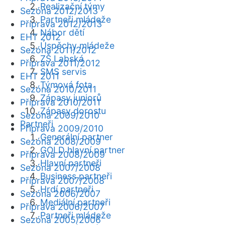
Realizační týmy
Sezóna 2012/2013
Partneři mládeže
Příprava 2012/2013
Nábor dětí
EHT 2012
Úspěchy mládeže
Sezóna 2011/2012
ZŠ Labská
Příprava 2011/2012
SMS servis
EHT 2011
Týmová fota
Sezóna 2010/2011
Zápasy juniorů
Příprava 2010/2011
Zápasy dorostu
Sezóna 2009/2010
Partneři
Příprava 2009/2010
Generální partner
Sezóna 2008/2009
GOLD hlavní partner
Příprava 2008/2009
Hlavní partneři
Sezóna 2007/2008
Business partneři
Příprava 2007/2008
Hrdí partneři
Sezóna 2006/2007
Mediální partneři
Příprava 2006/2007
Partneři mládeže
Sezóna 2005/2006