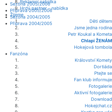
Reklamní nabídka
Sezóna 2005/2006
Hrdý partner - nabídka
Příprava 2005/2006
Žijeme
Sezóna 2004/2005
Děti dětem
Příprava 2004/2005
Jsme jedna rodina
Petr Koukal a Kometa
Chlapi ŽENÁM
Hokejová tombola
Fanzóna
Království Komety
Dortiáda
Ptejte se
Fan klub informuje
Fotogalerie
Aktivní fotogalerie
Download
Hokejchat.cz