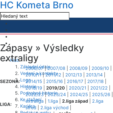
HC Kometa Brno
Zápasy »
Výsledky
extraligy
Klub
Základní údaje
2006/07
|
2007/08
|
2008/09
|
2009/10
|
Vedení a kontakty
2010/11
|
2011/12
|
2012/13
|
2013/14
|
Logo
SEZONA:
2014/15
|
2015/16
|
2016/17
|
2017/18
|
Historie
2018/19
|
2019/20
|
2020/21
|
2021/22
|
Podrobná historie
2022/23
|
2023/24
|
2024/25
|
2025/26
|
Ke stažení
extraliga
|
1.liga
|
2.liga západ
|
2.liga
LIGA:
Kariéra
střed
|
2.liga východ
|
Redakce webu