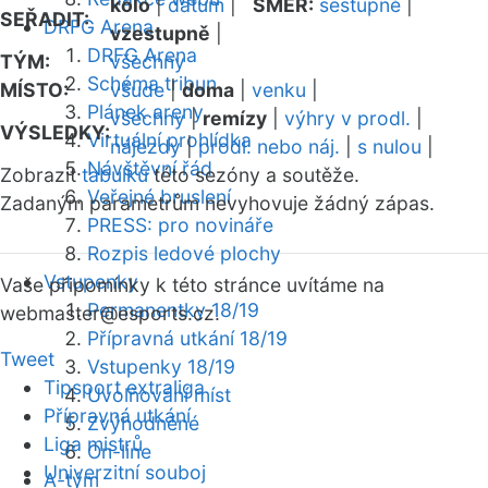
kolo
|
datum
|
SMĚR:
sestupně
|
SEŘADIT:
DRFG Arena
vzestupně
|
DRFG Arena
TÝM:
všechny
Schéma tribun
MÍSTO:
všude
|
doma
|
venku
|
Plánek areny
všechny
|
remízy
|
výhry v prodl.
|
VÝSLEDKY:
Virtuální prohlídka
nájezdy
|
prodl. nebo náj.
|
s nulou
|
Návštěvní řád
Zobrazit
tabulku
této sezóny a soutěže.
Veřejné bruslení
Zadaným parametrům nevyhovuje žádný zápas.
PRESS: pro novináře
Rozpis ledové plochy
Vstupenky
Vaše připomínky k této stránce uvítáme na
Permanentky 18/19
webmaster
@esports.cz.
Přípravná utkání 18/19
Tweet
Vstupenky 18/19
Tipsport extraliga
Uvolňování míst
Přípravná utkání
Zvýhodněné
Liga mistrů
On-line
Univerzitní souboj
A-tým