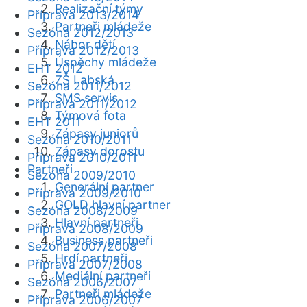
Realizační týmy
Příprava 2013/2014
Partneři mládeže
Sezóna 2012/2013
Nábor dětí
Příprava 2012/2013
Úspěchy mládeže
EHT 2012
ZŠ Labská
Sezóna 2011/2012
SMS servis
Příprava 2011/2012
Týmová fota
EHT 2011
Zápasy juniorů
Sezóna 2010/2011
Zápasy dorostu
Příprava 2010/2011
Partneři
Sezóna 2009/2010
Generální partner
Příprava 2009/2010
GOLD hlavní partner
Sezóna 2008/2009
Hlavní partneři
Příprava 2008/2009
Business partneři
Sezóna 2007/2008
Hrdí partneři
Příprava 2007/2008
Mediální partneři
Sezóna 2006/2007
Partneři mládeže
Příprava 2006/2007