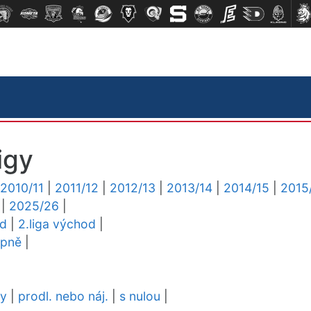
igy
2010/11
|
2011/12
|
2012/13
|
2013/14
|
2014/15
|
2015
|
2025/26
|
ed
|
2.liga východ
|
upně
|
dy
|
prodl. nebo náj.
|
s nulou
|