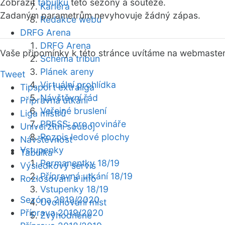
Zobrazit
tabulku
této sezóny a soutěže.
Kariéra
Zadaným parametrům nevyhovuje žádný zápas.
Redakce webu
DRFG Arena
DRFG Arena
Vaše připomínky k této stránce uvítáme na webmaste
Schéma tribun
Plánek areny
Tweet
Virtuální prohlídka
Tipsport extraliga
Návštěvní řád
Přípravná utkání
Veřejné bruslení
Liga mistrů
PRESS: pro novináře
Univerzitní souboj
Rozpis ledové plochy
Návštěvnost
Vstupenky
Tabulka
Permanentky 18/19
Výsledkový servis
Přípravná utkání 18/19
Rozlosování a info
Vstupenky 18/19
Sezóna 2019/2020
Uvolňování míst
Příprava 2019/2020
Zvýhodněné