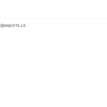
r
@esports.cz.