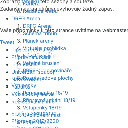
Zobrazit
tabulku
této sezóny a soutěže.
Kariéra
Zadaným parametrům nevyhovuje žádný zápas.
Redakce webu
DRFG Arena
DRFG Arena
Vaše připomínky k této stránce uvítáme na webmaste
Schéma tribun
Plánek areny
Tweet
Virtuální prohlídka
Tipsport extraliga
Návštěvní řád
Přípravná utkání
Veřejné bruslení
Liga mistrů
PRESS: pro novináře
Univerzitní souboj
Rozpis ledové plochy
Návštěvnost
Vstupenky
Tabulka
Permanentky 18/19
Výsledkový servis
Přípravná utkání 18/19
Rozlosování a info
Vstupenky 18/19
Sezóna 2019/2020
Uvolňování míst
Příprava 2019/2020
Zvýhodněné