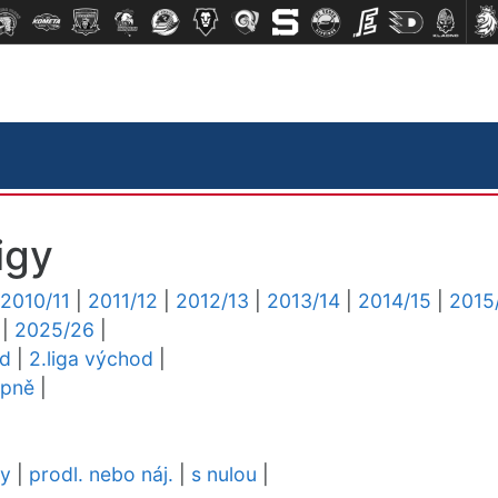
igy
2010/11
|
2011/12
|
2012/13
|
2013/14
|
2014/15
|
2015
|
2025/26
|
ed
|
2.liga východ
|
upně
|
dy
|
prodl. nebo náj.
|
s nulou
|