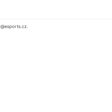
r
@esports.cz.