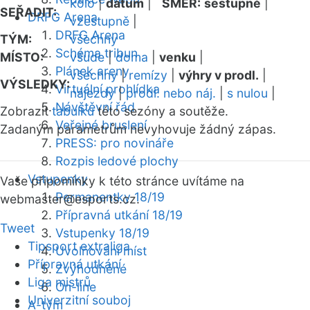
kolo
|
datum
|
SMĚR:
sestupně
|
SEŘADIT:
DRFG Arena
vzestupně
|
DRFG Arena
TÝM:
všechny
Schéma tribun
MÍSTO:
všude
|
doma
|
venku
|
Plánek areny
všechny
|
remízy
|
výhry v prodl.
|
VÝSLEDKY:
Virtuální prohlídka
nájezdy
|
prodl. nebo náj.
|
s nulou
|
Návštěvní řád
Zobrazit
tabulku
této sezóny a soutěže.
Veřejné bruslení
Zadaným parametrům nevyhovuje žádný zápas.
PRESS: pro novináře
Rozpis ledové plochy
Vstupenky
Vaše připomínky k této stránce uvítáme na
Permanentky 18/19
webmaster
@esports.cz.
Přípravná utkání 18/19
Tweet
Vstupenky 18/19
Tipsport extraliga
Uvolňování míst
Přípravná utkání
Zvýhodněné
Liga mistrů
On-line
Univerzitní souboj
A-tým