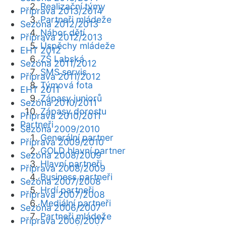
Realizační týmy
Příprava 2013/2014
Partneři mládeže
Sezóna 2012/2013
Nábor dětí
Příprava 2012/2013
Úspěchy mládeže
EHT 2012
ZŠ Labská
Sezóna 2011/2012
SMS servis
Příprava 2011/2012
Týmová fota
EHT 2011
Zápasy juniorů
Sezóna 2010/2011
Zápasy dorostu
Příprava 2010/2011
Partneři
Sezóna 2009/2010
Generální partner
Příprava 2009/2010
GOLD hlavní partner
Sezóna 2008/2009
Hlavní partneři
Příprava 2008/2009
Business partneři
Sezóna 2007/2008
Hrdí partneři
Příprava 2007/2008
Mediální partneři
Sezóna 2006/2007
Partneři mládeže
Příprava 2006/2007