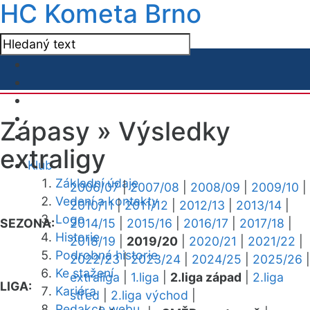
HC Kometa Brno
Zápasy »
Výsledky
extraligy
Klub
Základní údaje
2006/07
|
2007/08
|
2008/09
|
2009/10
|
Vedení a kontakty
2010/11
|
2011/12
|
2012/13
|
2013/14
|
Logo
SEZONA:
2014/15
|
2015/16
|
2016/17
|
2017/18
|
Historie
2018/19
|
2019/20
|
2020/21
|
2021/22
|
Podrobná historie
2022/23
|
2023/24
|
2024/25
|
2025/26
|
Ke stažení
extraliga
|
1.liga
|
2.liga západ
|
2.liga
LIGA:
Kariéra
střed
|
2.liga východ
|
Redakce webu