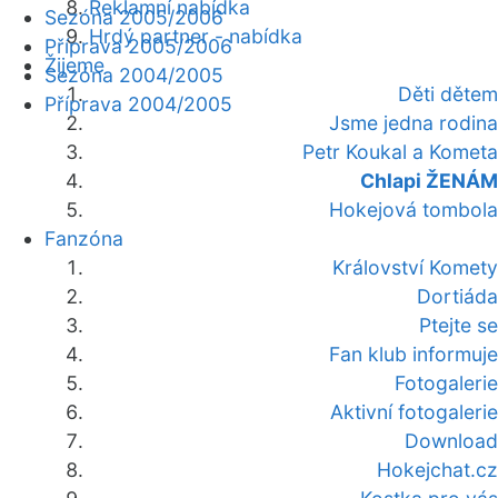
Reklamní nabídka
Sezóna 2005/2006
Hrdý partner - nabídka
Příprava 2005/2006
Žijeme
Sezóna 2004/2005
Děti dětem
Příprava 2004/2005
Jsme jedna rodina
Petr Koukal a Kometa
Chlapi ŽENÁM
Hokejová tombola
Fanzóna
Království Komety
Dortiáda
Ptejte se
Fan klub informuje
Fotogalerie
Aktivní fotogalerie
Download
Hokejchat.cz