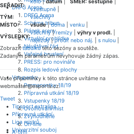
kolo
|
datum
|
SMĚR:
sestupně
|
SEŘADIT:
DRFG Arena
vzestupně
|
DRFG Arena
TÝM:
všechny
Schéma tribun
MÍSTO:
všude
|
doma
|
venku
|
Plánek areny
všechny
|
remízy
|
výhry v prodl.
|
VÝSLEDKY:
Virtuální prohlídka
nájezdy
|
prodl. nebo náj.
|
s nulou
|
Návštěvní řád
Zobrazit
tabulku
této sezóny a soutěže.
Veřejné bruslení
Zadaným parametrům nevyhovuje žádný zápas.
PRESS: pro novináře
Rozpis ledové plochy
Vstupenky
Vaše připomínky k této stránce uvítáme na
Permanentky 18/19
webmaster
@esports.cz.
Přípravná utkání 18/19
Tweet
Vstupenky 18/19
Tipsport extraliga
Uvolňování míst
Přípravná utkání
Zvýhodněné
Liga mistrů
On-line
Univerzitní souboj
A-tým