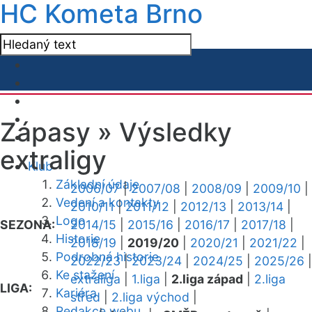
HC Kometa Brno
Zápasy »
Výsledky
extraligy
Klub
Základní údaje
2006/07
|
2007/08
|
2008/09
|
2009/10
|
Vedení a kontakty
2010/11
|
2011/12
|
2012/13
|
2013/14
|
Logo
SEZONA:
2014/15
|
2015/16
|
2016/17
|
2017/18
|
Historie
2018/19
|
2019/20
|
2020/21
|
2021/22
|
Podrobná historie
2022/23
|
2023/24
|
2024/25
|
2025/26
|
Ke stažení
extraliga
|
1.liga
|
2.liga západ
|
2.liga
LIGA:
Kariéra
střed
|
2.liga východ
|
Redakce webu