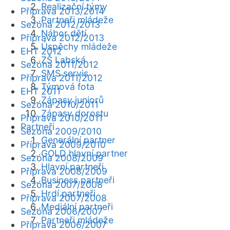
Realizační týmy
Příprava 2013/2014
Partneři mládeže
Sezóna 2012/2013
Nábor dětí
Příprava 2012/2013
Úspěchy mládeže
EHT 2012
ZŠ Labská
Sezóna 2011/2012
SMS servis
Příprava 2011/2012
Týmová fota
EHT 2011
Zápasy juniorů
Sezóna 2010/2011
Zápasy dorostu
Příprava 2010/2011
Partneři
Sezóna 2009/2010
Generální partner
Příprava 2009/2010
GOLD hlavní partner
Sezóna 2008/2009
Hlavní partneři
Příprava 2008/2009
Business partneři
Sezóna 2007/2008
Hrdí partneři
Příprava 2007/2008
Mediální partneři
Sezóna 2006/2007
Partneři mládeže
Příprava 2006/2007