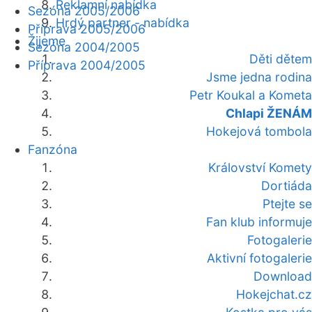
Reklamní nabídka
Sezóna 2005/2006
Hrdý partner - nabídka
Příprava 2005/2006
Žijeme
Sezóna 2004/2005
Děti dětem
Příprava 2004/2005
Jsme jedna rodina
Petr Koukal a Kometa
Chlapi ŽENÁM
Hokejová tombola
Fanzóna
Království Komety
Dortiáda
Ptejte se
Fan klub informuje
Fotogalerie
Aktivní fotogalerie
Download
Hokejchat.cz