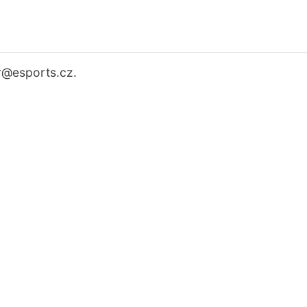
r
@esports.cz.