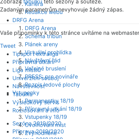
Zobrazit
tabulku
této sezóny a soutěže.
Kariéra
Zadaným parametrům nevyhovuje žádný zápas.
Redakce webu
DRFG Arena
DRFG Arena
Vaše připomínky k této stránce uvítáme na webmaste
Schéma tribun
Plánek areny
Tweet
Virtuální prohlídka
Tipsport extraliga
Návštěvní řád
Přípravná utkání
Veřejné bruslení
Liga mistrů
PRESS: pro novináře
Univerzitní souboj
Rozpis ledové plochy
Návštěvnost
Vstupenky
Tabulka
Permanentky 18/19
Výsledkový servis
Přípravná utkání 18/19
Rozlosování a info
Vstupenky 18/19
Sezóna 2019/2020
Uvolňování míst
Příprava 2019/2020
Zvýhodněné