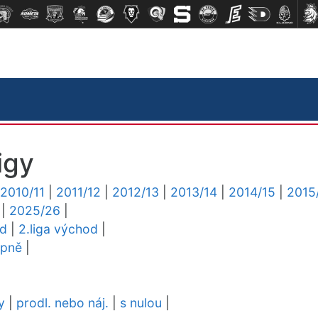
igy
2010/11
|
2011/12
|
2012/13
|
2013/14
|
2014/15
|
2015
|
2025/26
|
ed
|
2.liga východ
|
upně
|
y
|
prodl. nebo náj.
|
s nulou
|