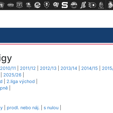
igy
2010/11
|
2011/12
|
2012/13
|
2013/14
|
2014/15
|
2015
|
2025/26
|
ed
|
2.liga východ
|
upně
|
dy
|
prodl. nebo náj.
|
s nulou
|