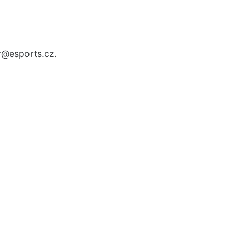
r
@esports.cz.