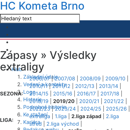
HC Kometa Brno
Zápasy »
Výsledky
extraligy
Klub
Základní údaje
2006/07
|
2007/08
|
2008/09
|
2009/10
|
Vedení a kontakty
2010/11
|
2011/12
|
2012/13
|
2013/14
|
Logo
SEZONA:
2014/15
|
2015/16
|
2016/17
|
2017/18
|
Historie
2018/19
|
2019/20
|
2020/21
|
2021/22
|
Podrobná historie
2022/23
|
2023/24
|
2024/25
|
2025/26
|
Ke stažení
extraliga
|
1.liga
|
2.liga západ
|
2.liga
LIGA:
Kariéra
střed
|
2.liga východ
|
Redakce webu