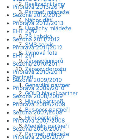
Realizační týmy
Příprava 2013/2014
Partneři mládeže
Sezóna 2012/2013
Nábor dětí
Příprava 2012/2013
Úspěchy mládeže
EHT 2012
ZŠ Labská
Sezóna 2011/2012
SMS servis
Příprava 2011/2012
Týmová fota
EHT 2011
Zápasy juniorů
Sezóna 2010/2011
Zápasy dorostu
Příprava 2010/2011
Partneři
Sezóna 2009/2010
Generální partner
Příprava 2009/2010
GOLD hlavní partner
Sezóna 2008/2009
Hlavní partneři
Příprava 2008/2009
Business partneři
Sezóna 2007/2008
Hrdí partneři
Příprava 2007/2008
Mediální partneři
Sezóna 2006/2007
Partneři mládeže
Příprava 2006/2007