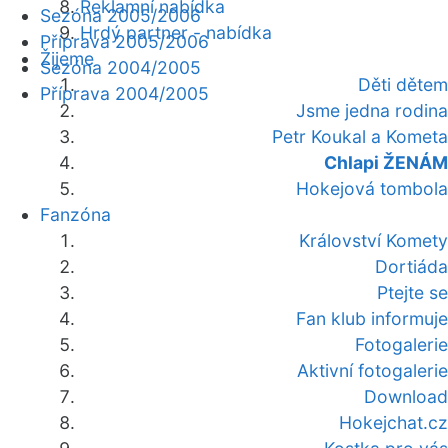
Reklamní nabídka
Sezóna 2005/2006
Hrdý partner - nabídka
Příprava 2005/2006
Žijeme
Sezóna 2004/2005
Děti dětem
Příprava 2004/2005
Jsme jedna rodina
Petr Koukal a Kometa
Chlapi ŽENÁM
Hokejová tombola
Fanzóna
Království Komety
Dortiáda
Ptejte se
Fan klub informuje
Fotogalerie
Aktivní fotogalerie
Download
Hokejchat.cz