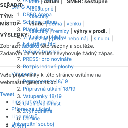
kolo
|
datum
|
SMĚR:
sestupně
|
SEŘADIT:
DRFG Arena
vzestupně
|
DRFG Arena
TÝM:
všechny
Schéma tribun
MÍSTO:
všude
|
doma
|
venku
|
Plánek areny
všechny
|
remízy
|
výhry v prodl.
|
VÝSLEDKY:
Virtuální prohlídka
nájezdy
|
prodl. nebo náj.
|
s nulou
|
Návštěvní řád
Zobrazit
tabulku
této sezóny a soutěže.
Veřejné bruslení
Zadaným parametrům nevyhovuje žádný zápas.
PRESS: pro novináře
Rozpis ledové plochy
Vstupenky
Vaše připomínky k této stránce uvítáme na
Permanentky 18/19
webmaster
@esports.cz.
Přípravná utkání 18/19
Tweet
Vstupenky 18/19
Tipsport extraliga
Uvolňování míst
Přípravná utkání
Zvýhodněné
Liga mistrů
On-line
Univerzitní souboj
A-tým