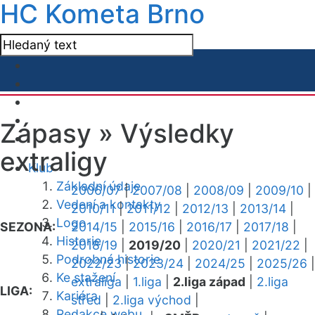
HC Kometa Brno
Zápasy »
Výsledky
extraligy
Klub
Základní údaje
2006/07
|
2007/08
|
2008/09
|
2009/10
|
Vedení a kontakty
2010/11
|
2011/12
|
2012/13
|
2013/14
|
Logo
SEZONA:
2014/15
|
2015/16
|
2016/17
|
2017/18
|
Historie
2018/19
|
2019/20
|
2020/21
|
2021/22
|
Podrobná historie
2022/23
|
2023/24
|
2024/25
|
2025/26
|
Ke stažení
extraliga
|
1.liga
|
2.liga západ
|
2.liga
LIGA:
Kariéra
střed
|
2.liga východ
|
Redakce webu