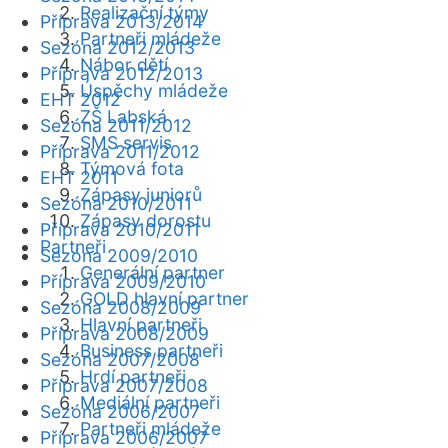
Realizační týmy
Příprava 2013/2014
Partneři mládeže
Sezóna 2012/2013
Nábor dětí
Příprava 2012/2013
Úspěchy mládeže
EHT 2012
ZŠ Labská
Sezóna 2011/2012
SMS servis
Příprava 2011/2012
Týmová fota
EHT 2011
Zápasy juniorů
Sezóna 2010/2011
Zápasy dorostu
Příprava 2010/2011
Partneři
Sezóna 2009/2010
Generální partner
Příprava 2009/2010
GOLD hlavní partner
Sezóna 2008/2009
Hlavní partneři
Příprava 2008/2009
Business partneři
Sezóna 2007/2008
Hrdí partneři
Příprava 2007/2008
Mediální partneři
Sezóna 2006/2007
Partneři mládeže
Příprava 2006/2007