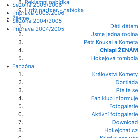
Reklamní nabídka
Sezóna 2005/2006
Hrdý partner - nabídka
Příprava 2005/2006
Žijeme
Sezóna 2004/2005
Děti dětem
Příprava 2004/2005
Jsme jedna rodina
Petr Koukal a Kometa
Chlapi ŽENÁM
Hokejová tombola
Fanzóna
Království Komety
Dortiáda
Ptejte se
Fan klub informuje
Fotogalerie
Aktivní fotogalerie
Download
Hokejchat.cz