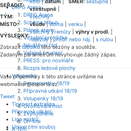
kolo
|
datum
|
SMĚR:
sestupně
|
SEŘADIT:
DRFG Arena
vzestupně
|
DRFG Arena
TÝM:
všechny
Schéma tribun
MÍSTO:
všude
|
doma
|
venku
|
Plánek areny
všechny
|
remízy
|
výhry v prodl.
|
VÝSLEDKY:
Virtuální prohlídka
nájezdy
|
prodl. nebo náj.
|
s nulou
|
Návštěvní řád
Zobrazit
tabulku
této sezóny a soutěže.
Veřejné bruslení
Zadaným parametrům nevyhovuje žádný zápas.
PRESS: pro novináře
Rozpis ledové plochy
Vstupenky
Vaše připomínky k této stránce uvítáme na
Permanentky 18/19
webmaster
@esports.cz.
Přípravná utkání 18/19
Tweet
Vstupenky 18/19
Tipsport extraliga
Uvolňování míst
Přípravná utkání
Zvýhodněné
Liga mistrů
On-line
Univerzitní souboj
A-tým