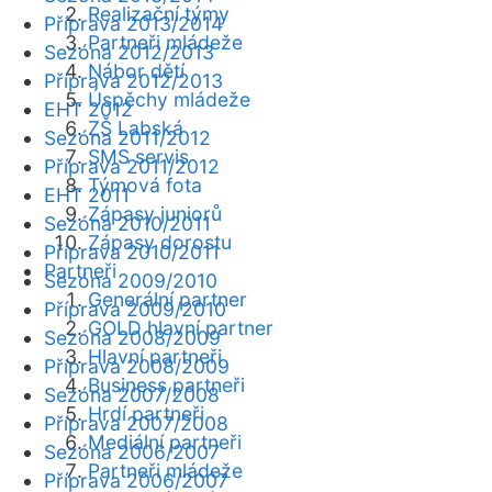
Realizační týmy
Příprava 2013/2014
Partneři mládeže
Sezóna 2012/2013
Nábor dětí
Příprava 2012/2013
Úspěchy mládeže
EHT 2012
ZŠ Labská
Sezóna 2011/2012
SMS servis
Příprava 2011/2012
Týmová fota
EHT 2011
Zápasy juniorů
Sezóna 2010/2011
Zápasy dorostu
Příprava 2010/2011
Partneři
Sezóna 2009/2010
Generální partner
Příprava 2009/2010
GOLD hlavní partner
Sezóna 2008/2009
Hlavní partneři
Příprava 2008/2009
Business partneři
Sezóna 2007/2008
Hrdí partneři
Příprava 2007/2008
Mediální partneři
Sezóna 2006/2007
Partneři mládeže
Příprava 2006/2007