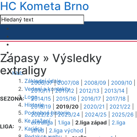
HC Kometa Brno
Zápasy »
Výsledky
extraligy
Klub
Základní údaje
2006/07
|
2007/08
|
2008/09
|
2009/10
|
Vedení a kontakty
2010/11
|
2011/12
|
2012/13
|
2013/14
|
Logo
SEZONA:
2014/15
|
2015/16
|
2016/17
|
2017/18
|
Historie
2018/19
|
2019/20
|
2020/21
|
2021/22
|
Podrobná historie
2022/23
|
2023/24
|
2024/25
|
2025/26
|
Ke stažení
extraliga
|
1.liga
|
2.liga západ
|
2.liga
LIGA:
Kariéra
střed
|
2.liga východ
|
Redakce webu