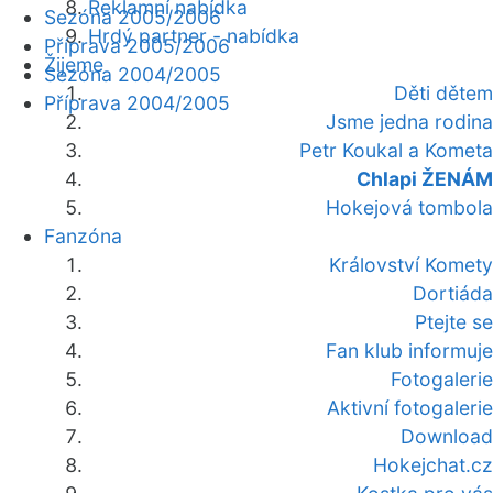
Reklamní nabídka
Sezóna 2005/2006
Hrdý partner - nabídka
Příprava 2005/2006
Žijeme
Sezóna 2004/2005
Děti dětem
Příprava 2004/2005
Jsme jedna rodina
Petr Koukal a Kometa
Chlapi ŽENÁM
Hokejová tombola
Fanzóna
Království Komety
Dortiáda
Ptejte se
Fan klub informuje
Fotogalerie
Aktivní fotogalerie
Download
Hokejchat.cz