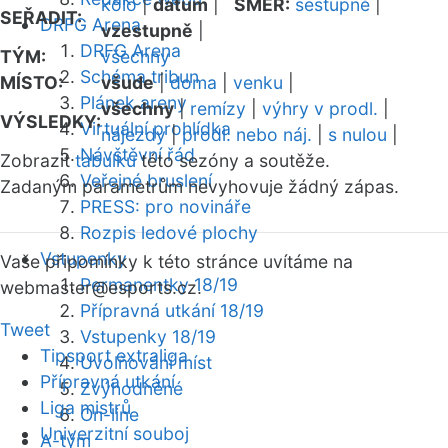
kolo
|
datum
|
SMĚR:
sestupně
|
SEŘADIT:
DRFG Arena
vzestupně
|
DRFG Arena
TÝM:
všechny
Schéma tribun
MÍSTO:
všude
|
doma
|
venku
|
Plánek areny
všechny
|
remízy
|
výhry v prodl.
|
VÝSLEDKY:
Virtuální prohlídka
nájezdy
|
prodl. nebo náj.
|
s nulou
|
Návštěvní řád
Zobrazit
tabulku
této sezóny a soutěže.
Veřejné bruslení
Zadaným parametrům nevyhovuje žádný zápas.
PRESS: pro novináře
Rozpis ledové plochy
Vstupenky
Vaše připomínky k této stránce uvítáme na
Permanentky 18/19
webmaster
@esports.cz.
Přípravná utkání 18/19
Tweet
Vstupenky 18/19
Tipsport extraliga
Uvolňování míst
Přípravná utkání
Zvýhodněné
Liga mistrů
On-line
Univerzitní souboj
A-tým