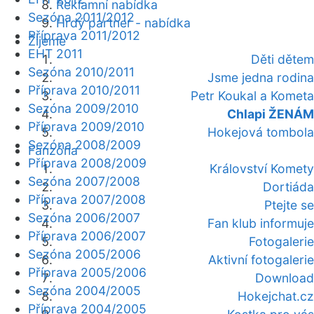
Reklamní nabídka
Sezóna 2011/2012
Hrdý partner - nabídka
Příprava 2011/2012
Žijeme
EHT 2011
Děti dětem
Sezóna 2010/2011
Jsme jedna rodina
Příprava 2010/2011
Petr Koukal a Kometa
Sezóna 2009/2010
Chlapi ŽENÁM
Příprava 2009/2010
Hokejová tombola
Sezóna 2008/2009
Fanzóna
Příprava 2008/2009
Království Komety
Sezóna 2007/2008
Dortiáda
Příprava 2007/2008
Ptejte se
Sezóna 2006/2007
Fan klub informuje
Příprava 2006/2007
Fotogalerie
Sezóna 2005/2006
Aktivní fotogalerie
Příprava 2005/2006
Download
Sezóna 2004/2005
Hokejchat.cz
Příprava 2004/2005