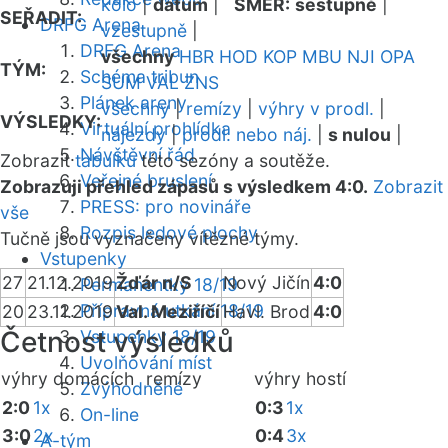
kolo
|
datum
|
SMĚR:
sestupně
|
SEŘADIT:
DRFG Arena
vzestupně
|
DRFG Arena
všechny
HBR
HOD
KOP
MBU
NJI
OPA
TÝM:
Schéma tribun
SUM
VAL
ZNS
Plánek areny
všechny
|
remízy
|
výhry v prodl.
|
VÝSLEDKY:
Virtuální prohlídka
nájezdy
|
prodl. nebo náj.
|
s nulou
|
Návštěvní řád
Zobrazit
tabulku
této sezóny a soutěže.
Veřejné bruslení
Zobrazuji přehled zápasů s výsledkem 4:0.
Zobrazit
PRESS: pro novináře
vše
Rozpis ledové plochy
Tučně jsou vyznačeny vítězné týmy.
Vstupenky
27
21.12.2019
Žďár n/S
Nový Jičín
4:0
Permanentky 18/19
Přípravná utkání 18/19
20
23.11.2019
Val. Meziříčí
Havl. Brod
4:0
Četnost výsledků
Vstupenky 18/19
Uvolňování míst
výhry domácích
remízy
výhry hostí
Zvýhodněné
2:0
1x
0:3
1x
On-line
3:0
2x
0:4
3x
A-tým