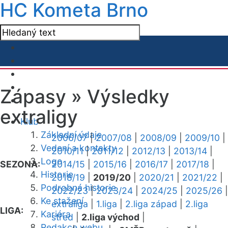
HC Kometa Brno
Zápasy »
Výsledky
extraligy
Klub
Základní údaje
2006/07
|
2007/08
|
2008/09
|
2009/10
|
Vedení a kontakty
2010/11
|
2011/12
|
2012/13
|
2013/14
|
Logo
SEZONA:
2014/15
|
2015/16
|
2016/17
|
2017/18
|
Historie
2018/19
|
2019/20
|
2020/21
|
2021/22
|
Podrobná historie
2022/23
|
2023/24
|
2024/25
|
2025/26
|
Ke stažení
extraliga
|
1.liga
|
2.liga západ
|
2.liga
LIGA:
Kariéra
střed
|
2.liga východ
|
Redakce webu