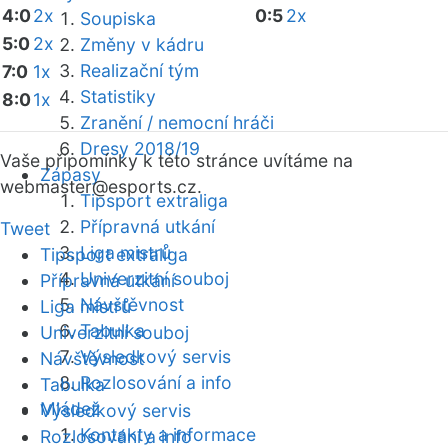
4:0
2x
0:5
2x
Soupiska
5:0
2x
Změny v kádru
Realizační tým
7:0
1x
Statistiky
8:0
1x
Zranění / nemocní hráči
Dresy 2018/19
Vaše připomínky k této stránce uvítáme na
Zápasy
webmaster
@esports.cz.
Tipsport extraliga
Přípravná utkání
Tweet
Liga mistrů
Tipsport extraliga
Univerzitní souboj
Přípravná utkání
Návštěvnost
Liga mistrů
Tabulka
Univerzitní souboj
Výsledkový servis
Návštěvnost
Rozlosování a info
Tabulka
Mládež
Výsledkový servis
Kontakty a informace
Rozlosování a info