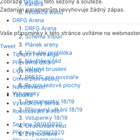
Zobrazit
tabulku
této sezóny a soutěže.
Kariéra
Zadaným parametrům nevyhovuje žádný zápas.
Redakce webu
DRFG Arena
DRFG Arena
Vaše připomínky k této stránce uvítáme na webmaste
Schéma tribun
Plánek areny
Tweet
Virtuální prohlídka
Tipsport extraliga
Návštěvní řád
Přípravná utkání
Veřejné bruslení
Liga mistrů
PRESS: pro novináře
Univerzitní souboj
Rozpis ledové plochy
Návštěvnost
Vstupenky
Tabulka
Permanentky 18/19
Výsledkový servis
Přípravná utkání 18/19
Rozlosování a info
Vstupenky 18/19
Sezóna 2019/2020
Uvolňování míst
Příprava 2019/2020
Zvýhodněné