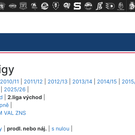
igy
2010/11
|
2011/12
|
2012/13
|
2013/14
|
2014/15
|
2015
|
2025/26
|
ed
|
2.liga východ
|
upně
|
M
VAL
ZNS
y
|
prodl. nebo náj.
|
s nulou
|