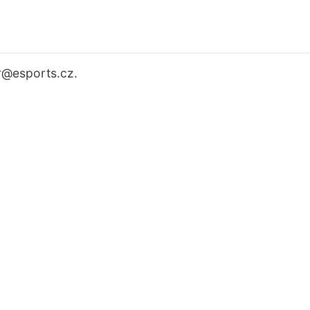
r
@esports.cz.