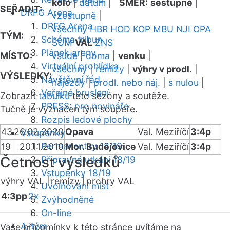
kolo
|
datum
|
SMĚR:
sestupně
|
SEŘADIT:
DRFG Arena
vzestupně
|
DRFG Arena
všechny
HBR
HOD
KOP
MBU
NJI
OPA
TÝM:
Schéma tribun
SUM
VAL
ZNS
Plánek areny
MÍSTO:
všude
|
doma
|
venku
|
Virtuální prohlídka
všechny
|
remízy
|
výhry v prodl.
|
VÝSLEDKY:
Návštěvní řád
nájezdy
|
prodl. nebo náj.
|
s nulou
|
Veřejné bruslení
Zobrazit
tabulku
této sezóny a soutěže.
PRESS: pro novináře
Tučně je vyznačen tým soupeře.
Rozpis ledové plochy
43
26.02.2020
Opava
Val. Meziříčí
3:4p
Vstupenky
Permanentky 18/19
19
20.11.2019
Mor. Budějovice
Val. Meziříčí
3:4p
Četnost výsledků
Přípravná utkání 18/19
Vstupenky 18/19
výhry VAL |
remízy |
prohry VAL
Uvolňování míst
4:3pp
2x
Zvýhodněné
On-line
A-tým
Vaše připomínky k této stránce uvítáme na