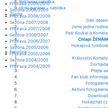
Reklamní nabídka
Příprava 2009/2010
Hrdý partner - nabídka
Sezóna 2008/2009
Žijeme
Příprava 2008/2009
Děti dětem
Sezóna 2007/2008
Jsme jedna rodina
Příprava 2007/2008
Petr Koukal a Kometa
Sezóna 2006/2007
Chlapi ŽENÁM
Příprava 2006/2007
Hokejová tombola
Sezóna 2005/2006
Fanzóna
Příprava 2005/2006
Království Komety
Sezóna 2004/2005
Dortiáda
Příprava 2004/2005
Ptejte se
Fan klub informuje
Fotogalerie
Aktivní fotogalerie
Download
Hokejchat.cz