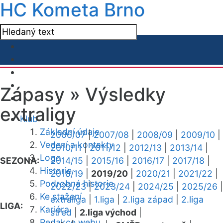
HC Kometa Brno
Zápasy »
Výsledky
extraligy
Klub
Základní údaje
2006/07
|
2007/08
|
2008/09
|
2009/10
|
Vedení a kontakty
2010/11
|
2011/12
|
2012/13
|
2013/14
|
Logo
SEZONA:
2014/15
|
2015/16
|
2016/17
|
2017/18
|
Historie
2018/19
|
2019/20
|
2020/21
|
2021/22
|
Podrobná historie
2022/23
|
2023/24
|
2024/25
|
2025/26
|
Ke stažení
extraliga
|
1.liga
|
2.liga západ
|
2.liga
LIGA:
Kariéra
střed
|
2.liga východ
|
Redakce webu