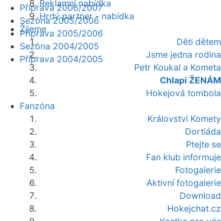
Reklamní nabídka
Příprava 2006/2007
Hrdý partner - nabídka
Sezóna 2005/2006
Žijeme
Příprava 2005/2006
Děti dětem
Sezóna 2004/2005
Jsme jedna rodina
Příprava 2004/2005
Petr Koukal a Kometa
Chlapi ŽENÁM
Hokejová tombola
Fanzóna
Království Komety
Dortiáda
Ptejte se
Fan klub informuje
Fotogalerie
Aktivní fotogalerie
Download
Hokejchat.cz