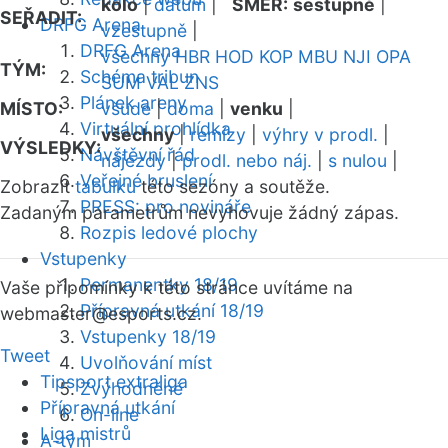
kolo
|
datum
|
SMĚR:
sestupně
|
SEŘADIT:
DRFG Arena
vzestupně
|
DRFG Arena
všechny
HBR
HOD
KOP
MBU
NJI
OPA
TÝM:
Schéma tribun
SUM
VAL
ZNS
Plánek areny
MÍSTO:
všude
|
doma
|
venku
|
Virtuální prohlídka
všechny
|
remízy
|
výhry v prodl.
|
VÝSLEDKY:
Návštěvní řád
nájezdy
|
prodl. nebo náj.
|
s nulou
|
Veřejné bruslení
Zobrazit
tabulku
této sezóny a soutěže.
PRESS: pro novináře
Zadaným parametrům nevyhovuje žádný zápas.
Rozpis ledové plochy
Vstupenky
Permanentky 18/19
Vaše připomínky k této stránce uvítáme na
Přípravná utkání 18/19
webmaster
@esports.cz.
Vstupenky 18/19
Tweet
Uvolňování míst
Tipsport extraliga
Zvýhodněné
Přípravná utkání
On-line
Liga mistrů
A-tým