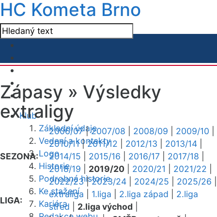
HC Kometa Brno
Zápasy »
Výsledky
extraligy
Klub
Základní údaje
2006/07
|
2007/08
|
2008/09
|
2009/10
|
Vedení a kontakty
2010/11
|
2011/12
|
2012/13
|
2013/14
|
Logo
SEZONA:
2014/15
|
2015/16
|
2016/17
|
2017/18
|
Historie
2018/19
|
2019/20
|
2020/21
|
2021/22
|
Podrobná historie
2022/23
|
2023/24
|
2024/25
|
2025/26
|
Ke stažení
extraliga
|
1.liga
|
2.liga západ
|
2.liga
LIGA:
Kariéra
střed
|
2.liga východ
|
Redakce webu