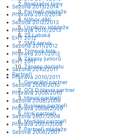
Realizační týmy
Sezóna 2013/2014
Partneři mládeže
Příprava 2013/2014
Nábor dětí
Sezóna 2012/2013
Úspěchy mládeže
Příprava 2012/2013
ZŠ Labská
EHT 2012
SMS servis
Sezóna 2011/2012
Týmová fota
Příprava 2011/2012
Zápasy juniorů
EHT 2011
Zápasy dorostu
Sezóna 2010/2011
Partneři
Příprava 2010/2011
Generální partner
Sezóna 2009/2010
GOLD hlavní partner
Příprava 2009/2010
Hlavní partneři
Sezóna 2008/2009
Business partneři
Příprava 2008/2009
Hrdí partneři
Sezóna 2007/2008
Mediální partneři
Příprava 2007/2008
Partneři mládeže
Sezóna 2006/2007