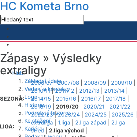
HC Kometa Brno
Zápasy »
Výsledky
extraligy
Klub
Základní údaje
2006/07
|
2007/08
|
2008/09
|
2009/10
|
Vedení a kontakty
2010/11
|
2011/12
|
2012/13
|
2013/14
|
Logo
SEZONA:
2014/15
|
2015/16
|
2016/17
|
2017/18
|
Historie
2018/19
|
2019/20
|
2020/21
|
2021/22
|
Podrobná historie
2022/23
|
2023/24
|
2024/25
|
2025/26
|
Ke stažení
extraliga
|
1.liga
|
2.liga západ
|
2.liga
LIGA:
Kariéra
střed
|
2.liga východ
|
Redakce webu