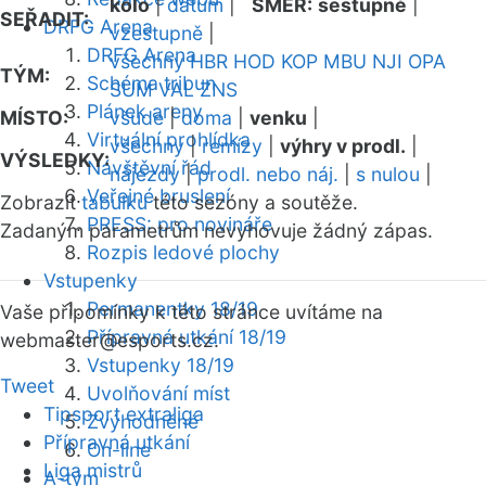
kolo
|
datum
|
SMĚR:
sestupně
|
SEŘADIT:
DRFG Arena
vzestupně
|
DRFG Arena
všechny
HBR
HOD
KOP
MBU
NJI
OPA
TÝM:
Schéma tribun
SUM
VAL
ZNS
Plánek areny
MÍSTO:
všude
|
doma
|
venku
|
Virtuální prohlídka
všechny
|
remízy
|
výhry v prodl.
|
VÝSLEDKY:
Návštěvní řád
nájezdy
|
prodl. nebo náj.
|
s nulou
|
Veřejné bruslení
Zobrazit
tabulku
této sezóny a soutěže.
PRESS: pro novináře
Zadaným parametrům nevyhovuje žádný zápas.
Rozpis ledové plochy
Vstupenky
Permanentky 18/19
Vaše připomínky k této stránce uvítáme na
Přípravná utkání 18/19
webmaster
@esports.cz.
Vstupenky 18/19
Tweet
Uvolňování míst
Tipsport extraliga
Zvýhodněné
Přípravná utkání
On-line
Liga mistrů
A-tým