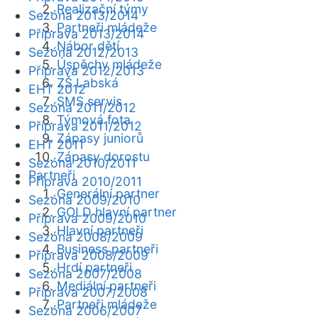
Realizační týmy
Sezóna 2013/2014
Partneři mládeže
Příprava 2013/2014
Nábor dětí
Sezóna 2012/2013
Úspěchy mládeže
Příprava 2012/2013
ZŠ Labská
EHT 2012
SMS servis
Sezóna 2011/2012
Týmová fota
Příprava 2011/2012
Zápasy juniorů
EHT 2011
Zápasy dorostu
Sezóna 2010/2011
Partneři
Příprava 2010/2011
Generální partner
Sezóna 2009/2010
GOLD hlavní partner
Příprava 2009/2010
Hlavní partneři
Sezóna 2008/2009
Business partneři
Příprava 2008/2009
Hrdí partneři
Sezóna 2007/2008
Mediální partneři
Příprava 2007/2008
Partneři mládeže
Sezóna 2006/2007