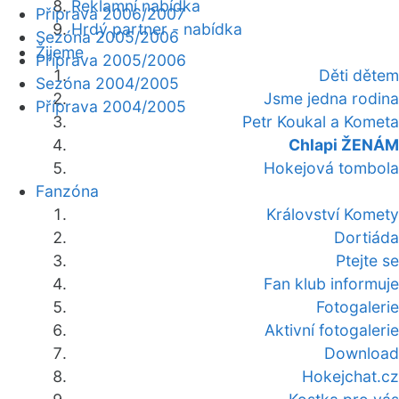
Reklamní nabídka
Příprava 2006/2007
Hrdý partner - nabídka
Sezóna 2005/2006
Žijeme
Příprava 2005/2006
Děti dětem
Sezóna 2004/2005
Jsme jedna rodina
Příprava 2004/2005
Petr Koukal a Kometa
Chlapi ŽENÁM
Hokejová tombola
Fanzóna
Království Komety
Dortiáda
Ptejte se
Fan klub informuje
Fotogalerie
Aktivní fotogalerie
Download
Hokejchat.cz