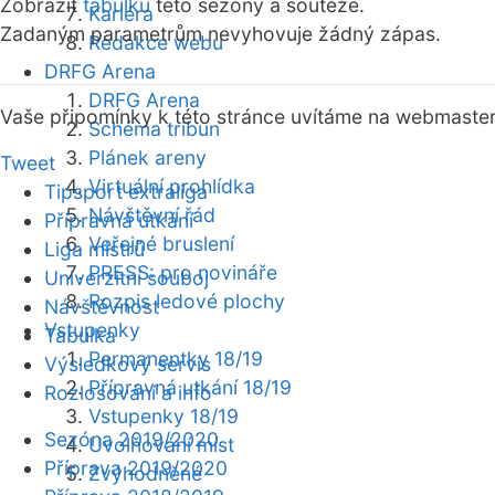
Zobrazit
tabulku
této sezóny a soutěže.
Kariéra
Zadaným parametrům nevyhovuje žádný zápas.
Redakce webu
DRFG Arena
DRFG Arena
Vaše připomínky k této stránce uvítáme na webmaste
Schéma tribun
Plánek areny
Tweet
Virtuální prohlídka
Tipsport extraliga
Návštěvní řád
Přípravná utkání
Veřejné bruslení
Liga mistrů
PRESS: pro novináře
Univerzitní souboj
Rozpis ledové plochy
Návštěvnost
Vstupenky
Tabulka
Permanentky 18/19
Výsledkový servis
Přípravná utkání 18/19
Rozlosování a info
Vstupenky 18/19
Sezóna 2019/2020
Uvolňování míst
Příprava 2019/2020
Zvýhodněné