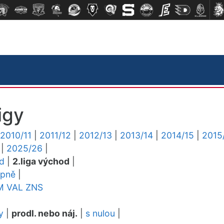
igy
2010/11
|
2011/12
|
2012/13
|
2013/14
|
2014/15
|
2015
|
2025/26
|
ed
|
2.liga východ
|
upně
|
M
VAL
ZNS
y
|
prodl. nebo náj.
|
s nulou
|