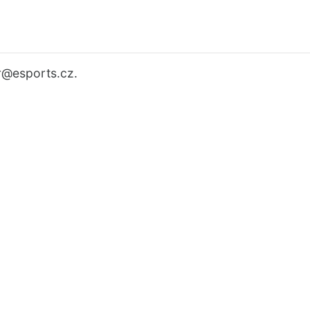
r
@esports.cz.