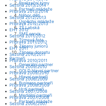
Realizační týmy
Sezóna 2013/2014
Partneři mládeže
Příprava 2013/2014
Nábor dětí
Sezóna 2012/2013
Úspěchy mládeže
Příprava 2012/2013
ZŠ Labská
EHT 2012
SMS servis
Sezóna 2011/2012
Týmová fota
Příprava 2011/2012
Zápasy juniorů
EHT 2011
Zápasy dorostu
Sezóna 2010/2011
Partneři
Příprava 2010/2011
Generální partner
Sezóna 2009/2010
GOLD hlavní partner
Příprava 2009/2010
Hlavní partneři
Sezóna 2008/2009
Business partneři
Příprava 2008/2009
Hrdí partneři
Sezóna 2007/2008
Mediální partneři
Příprava 2007/2008
Partneři mládeže
Sezóna 2006/2007