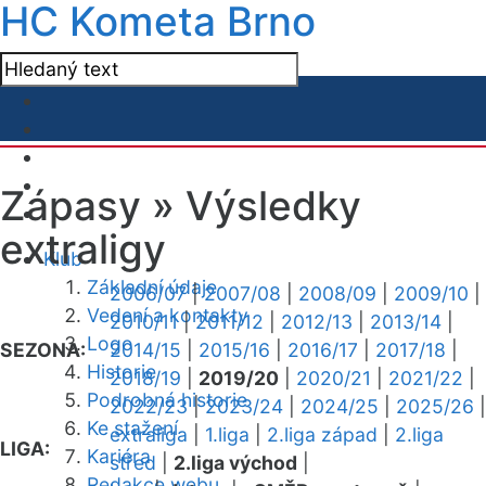
HC Kometa Brno
Zápasy »
Výsledky
extraligy
Klub
Základní údaje
2006/07
|
2007/08
|
2008/09
|
2009/10
|
Vedení a kontakty
2010/11
|
2011/12
|
2012/13
|
2013/14
|
Logo
SEZONA:
2014/15
|
2015/16
|
2016/17
|
2017/18
|
Historie
2018/19
|
2019/20
|
2020/21
|
2021/22
|
Podrobná historie
2022/23
|
2023/24
|
2024/25
|
2025/26
|
Ke stažení
extraliga
|
1.liga
|
2.liga západ
|
2.liga
LIGA:
Kariéra
střed
|
2.liga východ
|
Redakce webu