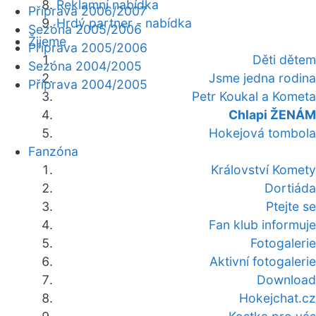
Reklamní nabídka
Příprava 2006/2007
Hrdý partner - nabídka
Sezóna 2005/2006
Žijeme
Příprava 2005/2006
Děti dětem
Sezóna 2004/2005
Jsme jedna rodina
Příprava 2004/2005
Petr Koukal a Kometa
Chlapi ŽENÁM
Hokejová tombola
Fanzóna
Království Komety
Dortiáda
Ptejte se
Fan klub informuje
Fotogalerie
Aktivní fotogalerie
Download
Hokejchat.cz