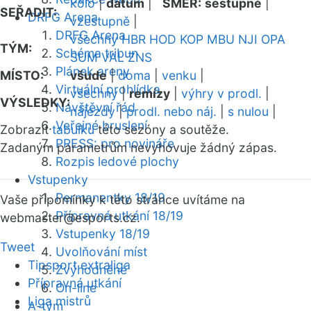
kolo
|
datum
|
SMĚR:
sestupně
|
SEŘADIT:
DRFG Arena
vzestupně
|
DRFG Arena
všechny
HBR
HOD
KOP
MBU
NJI
OPA
TÝM:
Schéma tribun
SUM
VAL
ZNS
Plánek areny
MÍSTO:
všude
|
doma
|
venku
|
Virtuální prohlídka
všechny
|
remízy
|
výhry v prodl.
|
VÝSLEDKY:
Návštěvní řád
nájezdy
|
prodl. nebo náj.
|
s nulou
|
Veřejné bruslení
Zobrazit
tabulku
této sezóny a soutěže.
PRESS: pro novináře
Zadaným parametrům nevyhovuje žádný zápas.
Rozpis ledové plochy
Vstupenky
Permanentky 18/19
Vaše připomínky k této stránce uvítáme na
Přípravná utkání 18/19
webmaster
@esports.cz.
Vstupenky 18/19
Tweet
Uvolňování míst
Tipsport extraliga
Zvýhodněné
Přípravná utkání
On-line
Liga mistrů
A-tým