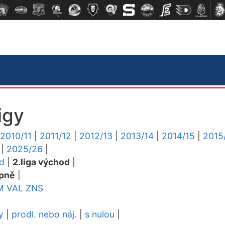
igy
2010/11
|
2011/12
|
2012/13
|
2013/14
|
2014/15
|
2015
|
2025/26
|
ed
|
2.liga východ
|
pně
|
M
VAL
ZNS
y
|
prodl. nebo náj.
|
s nulou
|