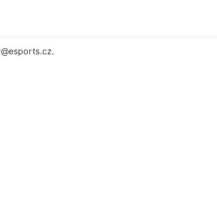
r
@esports.cz.