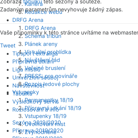
Zobrazit
tabulku
této sezóny a soutěže.
Kariéra
Zadaným parametrům nevyhovuje žádný zápas.
Redakce webu
DRFG Arena
DRFG Arena
Vaše připomínky k této stránce uvítáme na webmaste
Schéma tribun
Plánek areny
Tweet
Virtuální prohlídka
Tipsport extraliga
Návštěvní řád
Přípravná utkání
Veřejné bruslení
Liga mistrů
PRESS: pro novináře
Univerzitní souboj
Rozpis ledové plochy
Návštěvnost
Vstupenky
Tabulka
Permanentky 18/19
Výsledkový servis
Přípravná utkání 18/19
Rozlosování a info
Vstupenky 18/19
Sezóna 2019/2020
Uvolňování míst
Příprava 2019/2020
Zvýhodněné