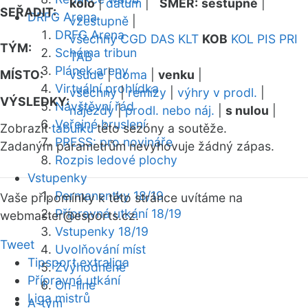
kolo
|
datum
|
SMĚR:
sestupně
|
SEŘADIT:
DRFG Arena
vzestupně
|
DRFG Arena
všechny
CGD
DAS
KLT
KOB
KOL
PIS
PRI
TÝM:
Schéma tribun
TAB
Plánek areny
MÍSTO:
všude
|
doma
|
venku
|
Virtuální prohlídka
všechny
|
remízy
|
výhry v prodl.
|
VÝSLEDKY:
Návštěvní řád
nájezdy
|
prodl. nebo náj.
|
s nulou
|
Veřejné bruslení
Zobrazit
tabulku
této sezóny a soutěže.
PRESS: pro novináře
Zadaným parametrům nevyhovuje žádný zápas.
Rozpis ledové plochy
Vstupenky
Permanentky 18/19
Vaše připomínky k této stránce uvítáme na
Přípravná utkání 18/19
webmaster
@esports.cz.
Vstupenky 18/19
Tweet
Uvolňování míst
Tipsport extraliga
Zvýhodněné
Přípravná utkání
On-line
Liga mistrů
A-tým