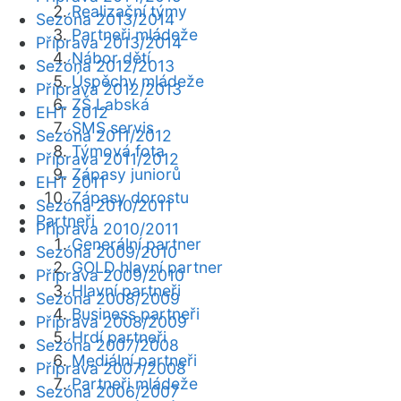
Realizační týmy
Sezóna 2013/2014
Partneři mládeže
Příprava 2013/2014
Nábor dětí
Sezóna 2012/2013
Úspěchy mládeže
Příprava 2012/2013
ZŠ Labská
EHT 2012
SMS servis
Sezóna 2011/2012
Týmová fota
Příprava 2011/2012
Zápasy juniorů
EHT 2011
Zápasy dorostu
Sezóna 2010/2011
Partneři
Příprava 2010/2011
Generální partner
Sezóna 2009/2010
GOLD hlavní partner
Příprava 2009/2010
Hlavní partneři
Sezóna 2008/2009
Business partneři
Příprava 2008/2009
Hrdí partneři
Sezóna 2007/2008
Mediální partneři
Příprava 2007/2008
Partneři mládeže
Sezóna 2006/2007