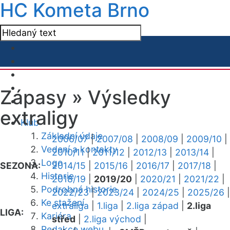
HC Kometa Brno
Zápasy »
Výsledky
extraligy
Klub
Základní údaje
2006/07
|
2007/08
|
2008/09
|
2009/10
|
Vedení a kontakty
2010/11
|
2011/12
|
2012/13
|
2013/14
|
Logo
SEZONA:
2014/15
|
2015/16
|
2016/17
|
2017/18
|
Historie
2018/19
|
2019/20
|
2020/21
|
2021/22
|
Podrobná historie
2022/23
|
2023/24
|
2024/25
|
2025/26
|
Ke stažení
extraliga
|
1.liga
|
2.liga západ
|
2.liga
LIGA:
Kariéra
střed
|
2.liga východ
|
Redakce webu