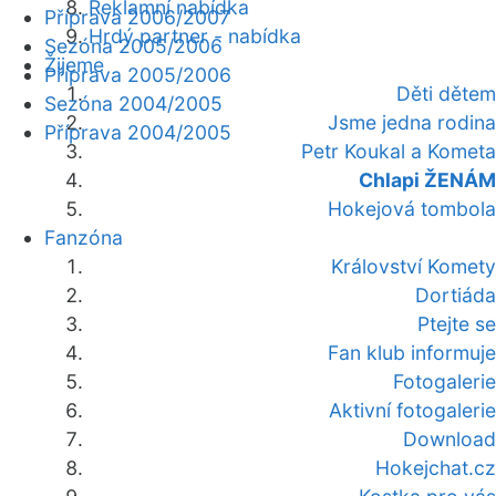
Reklamní nabídka
Příprava 2006/2007
Hrdý partner - nabídka
Sezóna 2005/2006
Žijeme
Příprava 2005/2006
Děti dětem
Sezóna 2004/2005
Jsme jedna rodina
Příprava 2004/2005
Petr Koukal a Kometa
Chlapi ŽENÁM
Hokejová tombola
Fanzóna
Království Komety
Dortiáda
Ptejte se
Fan klub informuje
Fotogalerie
Aktivní fotogalerie
Download
Hokejchat.cz