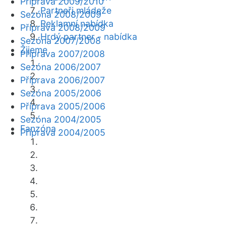
Příprava 2009/2010
Partneři mládeže
Sezóna 2008/2009
Reklamní nabídka
Příprava 2008/2009
Hrdý partner - nabídka
Sezóna 2007/2008
Žijeme
Příprava 2007/2008
Sezóna 2006/2007
Příprava 2006/2007
Sezóna 2005/2006
Příprava 2005/2006
Sezóna 2004/2005
Fanzóna
Příprava 2004/2005