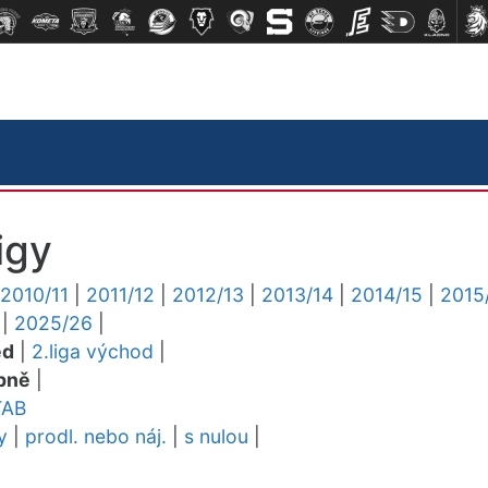
igy
2010/11
|
2011/12
|
2012/13
|
2013/14
|
2014/15
|
2015
|
2025/26
|
ed
|
2.liga východ
|
pně
|
TAB
y
|
prodl. nebo náj.
|
s nulou
|