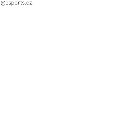
r
@esports.cz.