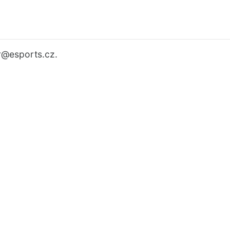
r
@esports.cz.