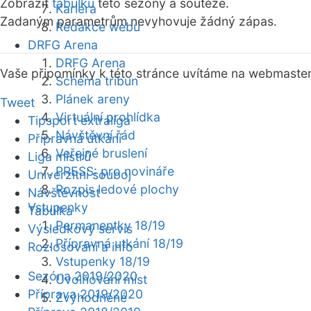
Zobrazit
tabulku
této sezóny a soutěže.
Kariéra
Zadaným parametrům nevyhovuje žádný zápas.
Redakce webu
DRFG Arena
DRFG Arena
Vaše připomínky k této stránce uvítáme na webmaste
Schéma tribun
Plánek areny
Tweet
Virtuální prohlídka
Tipsport extraliga
Návštěvní řád
Přípravná utkání
Veřejné bruslení
Liga mistrů
PRESS: pro novináře
Univerzitní souboj
Rozpis ledové plochy
Návštěvnost
Vstupenky
Tabulka
Permanentky 18/19
Výsledkový servis
Přípravná utkání 18/19
Rozlosování a info
Vstupenky 18/19
Sezóna 2019/2020
Uvolňování míst
Příprava 2019/2020
Zvýhodněné