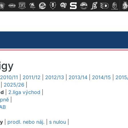
igy
2010/11
|
2011/12
|
2012/13
|
2013/14
|
2014/15
|
2015
|
2025/26
|
ed
|
2.liga východ
|
upně
|
AB
dy
|
prodl. nebo náj.
|
s nulou
|