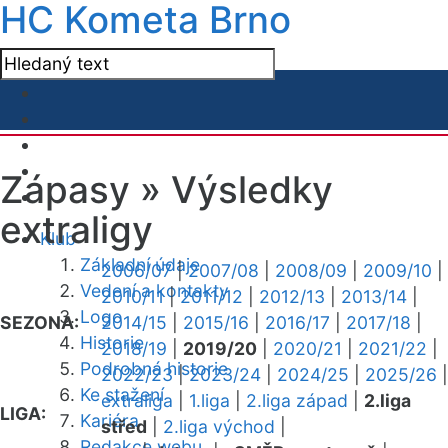
HC Kometa Brno
Zápasy »
Výsledky
extraligy
Klub
Základní údaje
2006/07
|
2007/08
|
2008/09
|
2009/10
|
Vedení a kontakty
2010/11
|
2011/12
|
2012/13
|
2013/14
|
Logo
SEZONA:
2014/15
|
2015/16
|
2016/17
|
2017/18
|
Historie
2018/19
|
2019/20
|
2020/21
|
2021/22
|
Podrobná historie
2022/23
|
2023/24
|
2024/25
|
2025/26
|
Ke stažení
extraliga
|
1.liga
|
2.liga západ
|
2.liga
LIGA:
Kariéra
střed
|
2.liga východ
|
Redakce webu