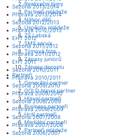
Realizační týmy
Sezóna 2013/2014
Partneři mládeže
Příprava 2013/2014
Nábor dětí
Sezóna 2012/2013
Úspěchy mládeže
Příprava 2012/2013
ZŠ Labská
EHT 2012
SMS servis
Sezóna 2011/2012
Týmová fota
Příprava 2011/2012
Zápasy juniorů
EHT 2011
Zápasy dorostu
Sezóna 2010/2011
Partneři
Příprava 2010/2011
Generální partner
Sezóna 2009/2010
GOLD hlavní partner
Příprava 2009/2010
Hlavní partneři
Sezóna 2008/2009
Business partneři
Příprava 2008/2009
Hrdí partneři
Sezóna 2007/2008
Mediální partneři
Příprava 2007/2008
Partneři mládeže
Sezóna 2006/2007