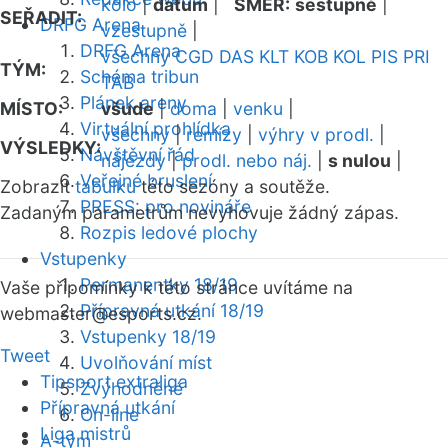
kolo
|
datum
|
SMĚR:
sestupně
|
SEŘADIT:
DRFG Arena
vzestupně
|
DRFG Arena
všechny
CGD
DAS
KLT
KOB
KOL
PIS
PRI
TÝM:
Schéma tribun
TAB
Plánek areny
MÍSTO:
všude
|
doma
|
venku
|
Virtuální prohlídka
všechny
|
remízy
|
výhry v prodl.
|
VÝSLEDKY:
Návštěvní řád
nájezdy
|
prodl. nebo náj.
|
s nulou
|
Veřejné bruslení
Zobrazit
tabulku
této sezóny a soutěže.
PRESS: pro novináře
Zadaným parametrům nevyhovuje žádný zápas.
Rozpis ledové plochy
Vstupenky
Permanentky 18/19
Vaše připomínky k této stránce uvítáme na
Přípravná utkání 18/19
webmaster
@esports.cz.
Vstupenky 18/19
Tweet
Uvolňování míst
Tipsport extraliga
Zvýhodněné
Přípravná utkání
On-line
Liga mistrů
A-tým