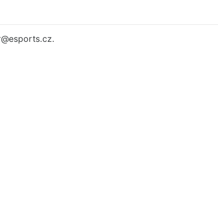
r
@esports.cz.