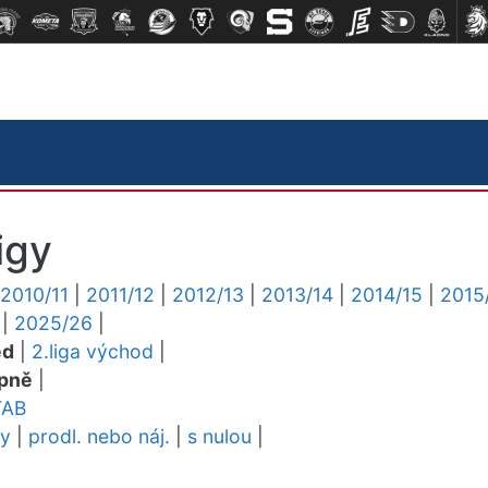
igy
2010/11
|
2011/12
|
2012/13
|
2013/14
|
2014/15
|
2015
|
2025/26
|
ed
|
2.liga východ
|
pně
|
TAB
dy
|
prodl. nebo náj.
|
s nulou
|