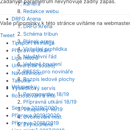
Zadaným parametrům nevyhovuje žádný zápas.
Kariéra
Redakce webu
DRFG Arena
Vaše připomínky k této stránce uvítáme na webmaste
DRFG Arena
Schéma tribun
Tweet
Plánek areny
Tipsport extraliga
Virtuální prohlídka
Přípravná utkání
Návštěvní řád
Liga mistrů
Veřejné bruslení
Univerzitní souboj
PRESS: pro novináře
Návštěvnost
Rozpis ledové plochy
Tabulka
Vstupenky
Výsledkový servis
Permanentky 18/19
Rozlosování a info
Přípravná utkání 18/19
Sezóna 2019/2020
Vstupenky 18/19
Příprava 2019/2020
Uvolňování míst
Příprava 2018/2019
Zvýhodněné