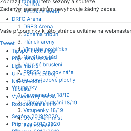
Zobrazit
tabulku
této sezóny a soutěže.
Kariéra
Zadaným parametrům nevyhovuje žádný zápas.
Redakce webu
DRFG Arena
DRFG Arena
Vaše připomínky k této stránce uvítáme na webmaste
Schéma tribun
Plánek areny
Tweet
Virtuální prohlídka
Tipsport extraliga
Návštěvní řád
Přípravná utkání
Veřejné bruslení
Liga mistrů
PRESS: pro novináře
Univerzitní souboj
Rozpis ledové plochy
Návštěvnost
Vstupenky
Tabulka
Permanentky 18/19
Výsledkový servis
Přípravná utkání 18/19
Rozlosování a info
Vstupenky 18/19
Sezóna 2019/2020
Uvolňování míst
Příprava 2019/2020
Zvýhodněné