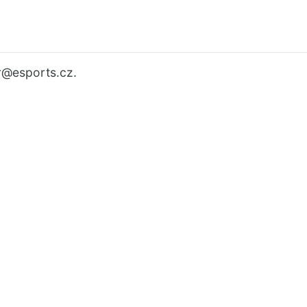
r
@esports.cz.