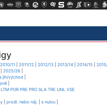
igy
2010/11
|
2011/12
|
2012/13
|
2013/14
|
2014/15
|
2015
|
2025/26
|
ga jih/východ
|
upně
|
LTM
POR
PRE
PRO
SLA
TRE
UNL
VSE
dy
|
prodl. nebo náj.
|
s nulou
|