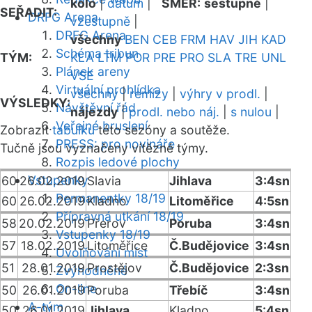
kolo
|
datum
|
SMĚR:
sestupně
|
SEŘADIT:
DRFG Arena
vzestupně
|
DRFG Arena
všechny
BEN
CEB
FRM
HAV
JIH
KAD
Schéma tribun
TÝM:
KLA
LTM
POR
PRE
PRO
SLA
TRE
UNL
Plánek areny
VSE
Virtuální prohlídka
všechny
|
remízy
|
výhry v prodl.
|
VÝSLEDKY:
Návštěvní řád
nájezdy
|
prodl. nebo náj.
|
s nulou
|
Veřejné bruslení
Zobrazit
tabulku
této sezóny a soutěže.
PRESS: pro novináře
Tučně jsou vyznačeny vítězné týmy.
Rozpis ledové plochy
Vstupenky
60
26.02.2019
Slavia
Jihlava
3:4sn
Permanentky 18/19
60
26.02.2019
Kladno
Litoměřice
4:5sn
Přípravná utkání 18/19
58
20.02.2019
Přerov
Poruba
3:4sn
Vstupenky 18/19
57
18.02.2019
Litoměřice
Č.Budějovice
3:4sn
Uvolňování míst
51
28.01.2019
Prostějov
Č.Budějovice
2:3sn
Zvýhodněné
On-line
50
26.01.2019
Poruba
Třebíč
3:4sn
A-tým
50
26.01.2019
Jihlava
Kladno
5:4sn