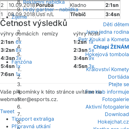
Reklamní nabídka
2
10.09.2018
Poruba
Kladno
2:1sn
Hrdý partner - nabídka
1
08.09.2018
Ústí n/L
Třebíč
3:4sn
Žijeme
Četnost výsledků
Děti dětem
Jsme jedna rodina
výhry domácích
remízy
výhry hostí
Petr Koukal a Kometa
2:1sn
6x
1:2sn
1x
Chlapi ŽENÁM
3:2sn
8x
2:3sn
5x
Hokejová tombola
4:3sn
3x
3:4sn
9x
Fanzóna
5:4sn
1x
4:5sn
3x
Království Komety
7:6sn
1x
Dortiáda
Ptejte se
Vaše připomínky k této stránce uvítáme na
Fan klub informuje
webmaster
@esports.cz.
Fotogalerie
Aktivní fotogalerie
Tweet
Download
Tipsport extraliga
Hokejchat.cz
Přípravná utkání