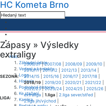
HC Kometa Brno
Zápasy »
Výsledky
extraligy
Klub
Základní údaje
2006/07
|
2007/08
|
2008/09
|
2009/10
|
Vedení a kontakty
2010/11
|
2011/12
|
2012/13
|
2013/14
|
Logo
SEZONA:
2014/15
|
2015/16
|
2016/17
|
2017/18
|
Historie
2018/19
|
2019/20
|
2020/21
|
2021/22
|
Podrobná historie
2022/23
|
2023/24
|
2024/25
|
2025/26
|
Ke stažení
extraliga
|
1.liga
|
2.liga sever/střed
|
LIGA:
Kariéra
2.liga jih/východ
|
Redakce webu