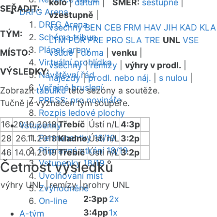
kolo
|
datum
|
SMĚR:
sestupně
|
SEŘADIT:
DRFG Arena
vzestupně
|
DRFG Arena
všechny
BEN
CEB
FRM
HAV
JIH
KAD
KLA
TÝM:
Schéma tribun
LTM
POR
PRE
PRO
SLA
TRE
UNL
VSE
Plánek areny
MÍSTO:
všude
|
doma
|
venku
|
Virtuální prohlídka
všechny
|
remízy
|
výhry v prodl.
|
VÝSLEDKY:
Návštěvní řád
nájezdy
|
prodl. nebo náj.
|
s nulou
|
Veřejné bruslení
Zobrazit
tabulku
této sezóny a soutěže.
PRESS: pro novináře
Tučně je vyznačen tým soupeře.
Rozpis ledové plochy
16
20.10.2018
Třebíč
Ústí n/L
4:3p
Vstupenky
Permanentky 18/19
28
26.11.2018
Kladno
Ústí n/L
3:2p
Přípravná utkání 18/19
46
14.01.2019
Třebíč
Ústí n/L
3:2p
Vstupenky 18/19
Četnost výsledků
Uvolňování míst
výhry UNL |
remízy |
prohry UNL
Zvýhodněné
2:3pp
2x
On-line
3:4pp
1x
A-tým