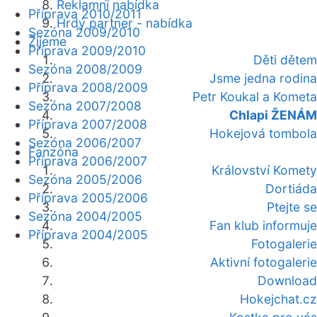
Reklamní nabídka
Příprava 2010/2011
Hrdý partner - nabídka
Sezóna 2009/2010
Žijeme
Příprava 2009/2010
Děti dětem
Sezóna 2008/2009
Jsme jedna rodina
Příprava 2008/2009
Petr Koukal a Kometa
Sezóna 2007/2008
Chlapi ŽENÁM
Příprava 2007/2008
Hokejová tombola
Sezóna 2006/2007
Fanzóna
Příprava 2006/2007
Království Komety
Sezóna 2005/2006
Dortiáda
Příprava 2005/2006
Ptejte se
Sezóna 2004/2005
Fan klub informuje
Příprava 2004/2005
Fotogalerie
Aktivní fotogalerie
Download
Hokejchat.cz