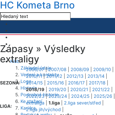
HC Kometa Brno
Zápasy »
Výsledky
extraligy
Klub
Základní údaje
2006/07
|
2007/08
|
2008/09
|
2009/10
|
Vedení a kontakty
2010/11
|
2011/12
|
2012/13
|
2013/14
|
Logo
SEZONA:
2014/15
|
2015/16
|
2016/17
|
2017/18
|
Historie
2018/19
|
2019/20
|
2020/21
|
2021/22
|
Podrobná historie
2022/23
|
2023/24
|
2024/25
|
2025/26
|
Ke stažení
extraliga
|
1.liga
|
2.liga sever/střed
|
LIGA:
Kariéra
2.liga jih/východ
|
Redakce webu