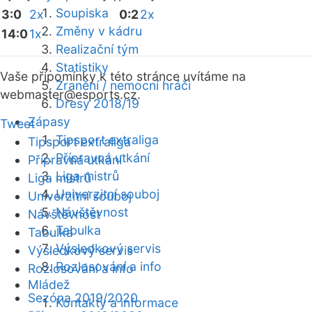
Soupiska
3:0
2x
0:2
2x
Změny v kádru
14:0
1x
Realizační tým
Statistiky
Vaše připomínky k této stránce uvítáme na
Zranění / nemocní hráči
webmaster
@esports.cz.
Dresy 2018/19
Zápasy
Tweet
Tipsport extraliga
Tipsport extraliga
Přípravná utkání
Přípravná utkání
Liga mistrů
Liga mistrů
Univerzitní souboj
Univerzitní souboj
Návštěvnost
Návštěvnost
Tabulka
Tabulka
Výsledkový servis
Výsledkový servis
Rozlosování a info
Rozlosování a info
Mládež
Sezóna 2019/2020
Kontakty a informace