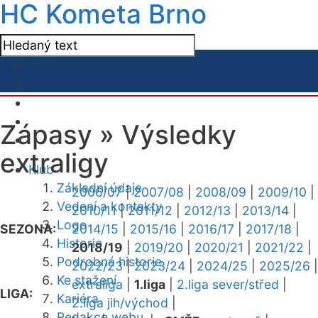
HC Kometa Brno
Zápasy »
Výsledky
extraligy
Klub
Základní údaje
2006/07
|
2007/08
|
2008/09
|
2009/10
|
Vedení a kontakty
2010/11
|
2011/12
|
2012/13
|
2013/14
|
Logo
SEZONA:
2014/15
|
2015/16
|
2016/17
|
2017/18
|
Historie
2018/19
|
2019/20
|
2020/21
|
2021/22
|
Podrobná historie
2022/23
|
2023/24
|
2024/25
|
2025/26
|
Ke stažení
extraliga
|
1.liga
|
2.liga sever/střed
|
LIGA:
Kariéra
2.liga jih/východ
|
Redakce webu