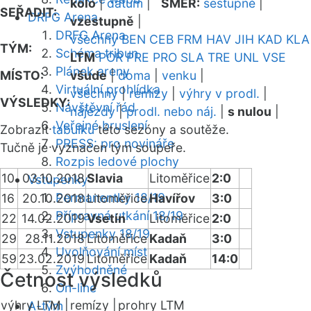
kolo
|
datum
|
SMĚR:
sestupně
|
SEŘADIT:
DRFG Arena
vzestupně
|
DRFG Arena
všechny
BEN
CEB
FRM
HAV
JIH
KAD
KLA
TÝM:
Schéma tribun
LTM
POR
PRE
PRO
SLA
TRE
UNL
VSE
Plánek areny
MÍSTO:
všude
|
doma
|
venku
|
Virtuální prohlídka
všechny
|
remízy
|
výhry v prodl.
|
VÝSLEDKY:
Návštěvní řád
nájezdy
|
prodl. nebo náj.
|
s nulou
|
Veřejné bruslení
Zobrazit
tabulku
této sezóny a soutěže.
PRESS: pro novináře
Tučně je vyznačen tým soupeře.
Rozpis ledové plochy
10
03.10.2018
Slavia
Litoměřice
2:0
Vstupenky
Permanentky 18/19
16
20.10.2018
Litoměřice
Havířov
3:0
Přípravná utkání 18/19
22
14.02.2019
Vsetín
Litoměřice
2:0
Vstupenky 18/19
29
28.11.2018
Litoměřice
Kadaň
3:0
Uvolňování míst
59
23.02.2019
Litoměřice
Kadaň
14:0
Zvýhodněné
Četnost výsledků
On-line
výhry LTM |
remízy |
prohry LTM
A-tým