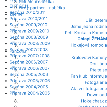
Reklamní nabídka
EHT 2011
Hrdý partner - nabídka
Sezóna 2010/2011
Žijeme
Příprava 2010/2011
Děti dětem
Sezóna 2009/2010
Jsme jedna rodina
Příprava 2009/2010
Petr Koukal a Kometa
Sezóna 2008/2009
Chlapi ŽENÁM
Příprava 2008/2009
Hokejová tombola
Sezóna 2007/2008
Fanzóna
Příprava 2007/2008
Království Komety
Sezóna 2006/2007
Dortiáda
Příprava 2006/2007
Ptejte se
Sezóna 2005/2006
Fan klub informuje
Příprava 2005/2006
Fotogalerie
Sezóna 2004/2005
Aktivní fotogalerie
Příprava 2004/2005
Download
Hokejchat.cz