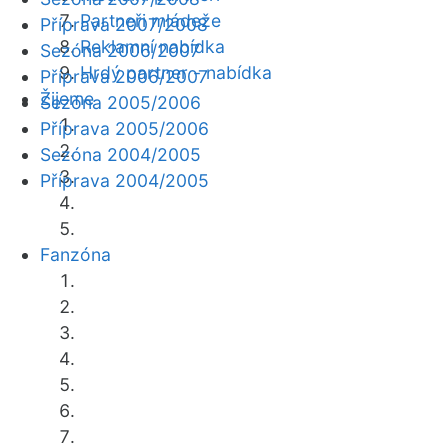
Partneři mládeže
Příprava 2007/2008
Reklamní nabídka
Sezóna 2006/2007
Hrdý partner - nabídka
Příprava 2006/2007
Žijeme
Sezóna 2005/2006
Příprava 2005/2006
Sezóna 2004/2005
Příprava 2004/2005
Fanzóna