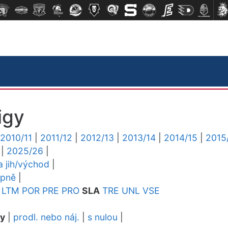
igy
2010/11
|
2011/12
|
2012/13
|
2013/14
|
2014/15
|
2015
|
2025/26
|
ga jih/východ
|
upně
|
LTM
POR
PRE
PRO
SLA
TRE
UNL
VSE
dy
|
prodl. nebo náj.
|
s nulou
|