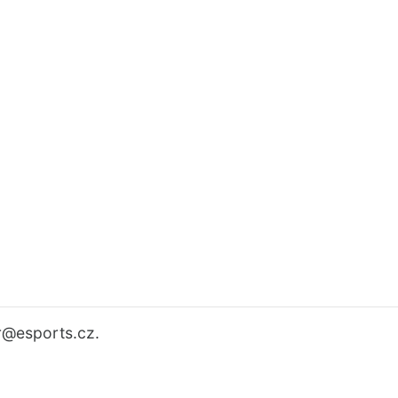
r
@esports.cz.