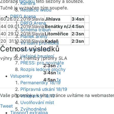
Zobrazit
tabulku
této sezóny a soutěže.
Kariéra
Tučně je vyznačen tým soupeře.
Redakce webu
DRFG Arena
60
26.02.2019
Slavia
Jihlava
3:4sn
DRFG Arena
44
09.01.2019
Slavia
Benátky n/J
4:5sn
Schéma tribun
40
29.12.2018
Slavia
Litoměřice
2:3sn
Plánek areny
20
31.10.2018
Slavia
Kadaň
2:3sn
Virtuální prohlídka
Četnost výsledků
Návštěvní řád
Veřejné bruslení
výhry SLA |
remízy |
prohry SLA
PRESS: pro novináře
2:3sn
2x
Rozpis ledové plochy
3:4sn
1x
Vstupenky
4:5sn
1x
Permanentky 18/19
Přípravná utkání 18/19
Vaše připomínky k této stránce uvítáme na webmaste
Vstupenky 18/19
Uvolňování míst
Tweet
Zvýhodněné
Tipsport extraliga