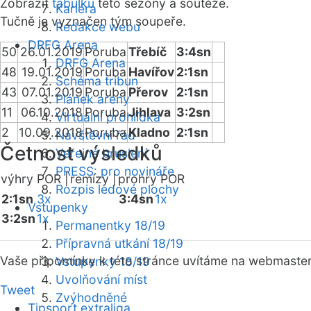
Zobrazit
tabulku
této sezóny a soutěže.
Kariéra
Tučně je vyznačen tým soupeře.
Redakce webu
DRFG Arena
50
26.01.2019
Poruba
Třebíč
3:4sn
DRFG Arena
48
19.01.2019
Poruba
Havířov
2:1sn
Schéma tribun
43
07.01.2019
Poruba
Přerov
2:1sn
Plánek areny
11
06.10.2018
Poruba
Jihlava
3:2sn
Virtuální prohlídka
2
10.09.2018
Poruba
Kladno
2:1sn
Návštěvní řád
Četnost výsledků
Veřejné bruslení
PRESS: pro novináře
výhry POR |
remízy |
prohry POR
Rozpis ledové plochy
2:1sn
3x
3:4sn
1x
Vstupenky
3:2sn
1x
Permanentky 18/19
Přípravná utkání 18/19
Vaše připomínky k této stránce uvítáme na webmaste
Vstupenky 18/19
Uvolňování míst
Tweet
Zvýhodněné
Tipsport extraliga