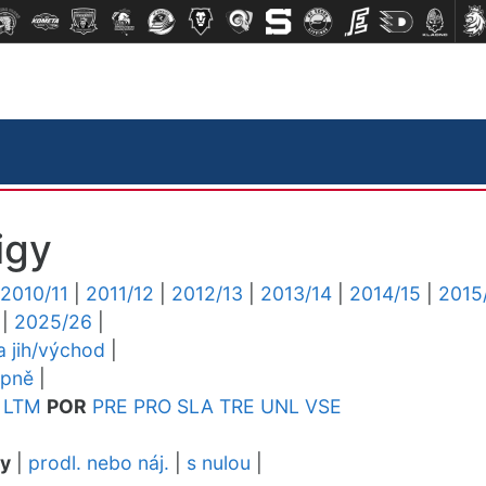
igy
2010/11
|
2011/12
|
2012/13
|
2013/14
|
2014/15
|
2015
|
2025/26
|
ga jih/východ
|
upně
|
LTM
POR
PRE
PRO
SLA
TRE
UNL
VSE
dy
|
prodl. nebo náj.
|
s nulou
|