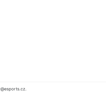
r
@esports.cz.