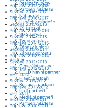
Realizační týmy
Příprava 2017/2018
Partneři mládeže
Sezóna 2016/2017
Nábor dětí
Příprava 2016/2017
Úspěchy mládeže
Sezóna 2015/2016
ZŠ Labská
Příprava 2015/2016
SMS servis
Sezóna 2014/2015
Týmová fota
Příprava 2014/2015
Zápasy juniorů
Sezóna 2013/2014
Zápasy dorostu
Příprava 2013/2014
Partneři
Sezóna 2012/2013
Generální partner
Příprava 2012/2013
GOLD hlavní partner
EHT 2012
Hlavní partneři
Sezóna 2011/2012
Business partneři
Příprava 2011/2012
Hrdí partneři
EHT 2011
Mediální partneři
Sezóna 2010/2011
Partneři mládeže
Příprava 2010/2011