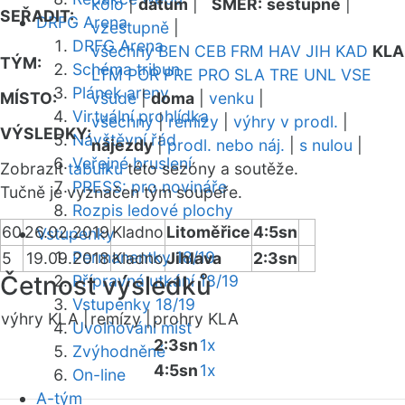
kolo
|
datum
|
SMĚR:
sestupně
|
SEŘADIT:
DRFG Arena
vzestupně
|
DRFG Arena
všechny
BEN
CEB
FRM
HAV
JIH
KAD
KLA
TÝM:
Schéma tribun
LTM
POR
PRE
PRO
SLA
TRE
UNL
VSE
Plánek areny
MÍSTO:
všude
|
doma
|
venku
|
Virtuální prohlídka
všechny
|
remízy
|
výhry v prodl.
|
VÝSLEDKY:
Návštěvní řád
nájezdy
|
prodl. nebo náj.
|
s nulou
|
Veřejné bruslení
Zobrazit
tabulku
této sezóny a soutěže.
PRESS: pro novináře
Tučně je vyznačen tým soupeře.
Rozpis ledové plochy
60
26.02.2019
Kladno
Litoměřice
4:5sn
Vstupenky
Permanentky 18/19
5
19.09.2018
Kladno
Jihlava
2:3sn
Četnost výsledků
Přípravná utkání 18/19
Vstupenky 18/19
výhry KLA |
remízy |
prohry KLA
Uvolňování míst
2:3sn
1x
Zvýhodněné
4:5sn
1x
On-line
A-tým