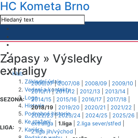
HC Kometa Brno
Zápasy »
Výsledky
extraligy
Klub
Základní údaje
2006/07
|
2007/08
|
2008/09
|
2009/10
|
Vedení a kontakty
2010/11
|
2011/12
|
2012/13
|
2013/14
|
Logo
SEZONA:
2014/15
|
2015/16
|
2016/17
|
2017/18
|
Historie
2018/19
|
2019/20
|
2020/21
|
2021/22
|
Podrobná historie
2022/23
|
2023/24
|
2024/25
|
2025/26
|
Ke stažení
extraliga
|
1.liga
|
2.liga sever/střed
|
LIGA:
Kariéra
2.liga jih/východ
|
Redakce webu