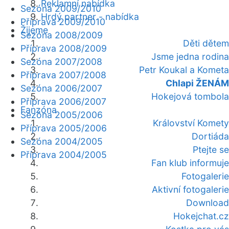
Reklamní nabídka
Sezóna 2009/2010
Hrdý partner - nabídka
Příprava 2009/2010
Žijeme
Sezóna 2008/2009
Děti dětem
Příprava 2008/2009
Jsme jedna rodina
Sezóna 2007/2008
Petr Koukal a Kometa
Příprava 2007/2008
Chlapi ŽENÁM
Sezóna 2006/2007
Hokejová tombola
Příprava 2006/2007
Fanzóna
Sezóna 2005/2006
Království Komety
Příprava 2005/2006
Dortiáda
Sezóna 2004/2005
Ptejte se
Příprava 2004/2005
Fan klub informuje
Fotogalerie
Aktivní fotogalerie
Download
Hokejchat.cz