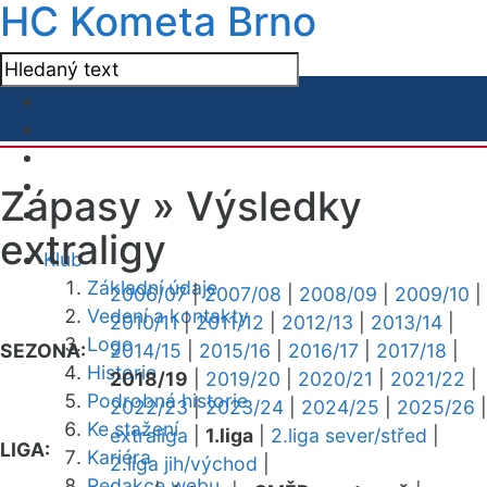
HC Kometa Brno
Zápasy »
Výsledky
extraligy
Klub
Základní údaje
2006/07
|
2007/08
|
2008/09
|
2009/10
|
Vedení a kontakty
2010/11
|
2011/12
|
2012/13
|
2013/14
|
Logo
SEZONA:
2014/15
|
2015/16
|
2016/17
|
2017/18
|
Historie
2018/19
|
2019/20
|
2020/21
|
2021/22
|
Podrobná historie
2022/23
|
2023/24
|
2024/25
|
2025/26
|
Ke stažení
extraliga
|
1.liga
|
2.liga sever/střed
|
LIGA:
Kariéra
2.liga jih/východ
|
Redakce webu