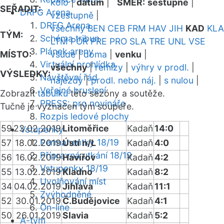
kolo
|
datum
|
SMĚR:
sestupně
|
SEŘADIT:
DRFG Arena
vzestupně
|
DRFG Arena
všechny
BEN
CEB
FRM
HAV
JIH
KAD
KLA
TÝM:
Schéma tribun
LTM
POR
PRE
PRO
SLA
TRE
UNL
VSE
Plánek areny
MÍSTO:
všude
|
doma
|
venku
|
Virtuální prohlídka
všechny
|
remízy
|
výhry v prodl.
|
VÝSLEDKY:
Návštěvní řád
nájezdy
|
prodl. nebo náj.
|
s nulou
|
Veřejné bruslení
Zobrazit
tabulku
této sezóny a soutěže.
PRESS: pro novináře
Tučně je vyznačen tým soupeře.
Rozpis ledové plochy
59
23.02.2019
Litoměřice
Kadaň
14:0
Vstupenky
Permanentky 18/19
57
18.02.2019
Ústí n/L
Kadaň
4:0
Přípravná utkání 18/19
56
16.02.2019
Havířov
Kadaň
4:2
Vstupenky 18/19
55
13.02.2019
Kladno
Kadaň
8:2
Uvolňování míst
34
04.02.2019
Jihlava
Kadaň
11:1
Zvýhodněné
52
30.01.2019
Č.Budějovice
Kadaň
4:1
On-line
50
26.01.2019
Slavia
Kadaň
5:2
A-tým