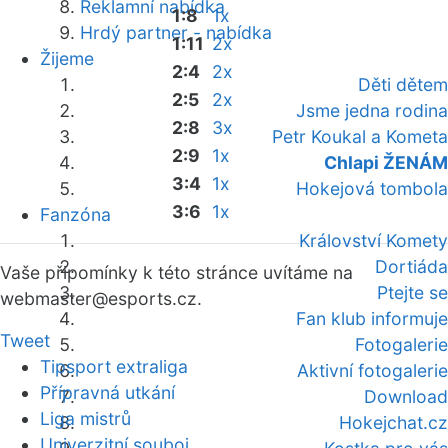
Reklamní nabídka
1:8
1x
Hrdý partner - nabídka
1:11
2x
Žijeme
2:4
2x
Děti dětem
2:5
2x
Jsme jedna rodina
2:8
3x
Petr Koukal a Kometa
2:9
1x
Chlapi ŽENÁM
3:4
1x
Hokejová tombola
3:6
1x
Fanzóna
Království Komety
Dortiáda
Vaše připomínky k této stránce uvítáme na
Ptejte se
webmaster
@esports.cz.
Fan klub informuje
Tweet
Fotogalerie
Tipsport extraliga
Aktivní fotogalerie
Přípravná utkání
Download
Liga mistrů
Hokejchat.cz
Univerzitní souboj