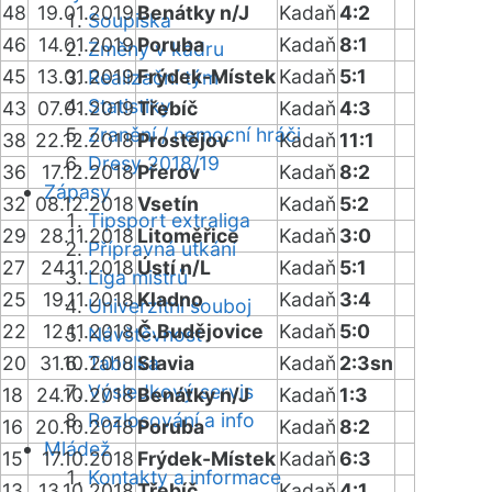
48
19.01.2019
Benátky n/J
Kadaň
4:2
Soupiska
46
14.01.2019
Poruba
Kadaň
8:1
Změny v kádru
45
13.01.2019
Frýdek-Místek
Kadaň
5:1
Realizační tým
Statistiky
43
07.01.2019
Třebíč
Kadaň
4:3
Zranění / nemocní hráči
38
22.12.2018
Prostějov
Kadaň
11:1
Dresy 2018/19
36
17.12.2018
Přerov
Kadaň
8:2
Zápasy
32
08.12.2018
Vsetín
Kadaň
5:2
Tipsport extraliga
29
28.11.2018
Litoměřice
Kadaň
3:0
Přípravná utkání
27
24.11.2018
Ústí n/L
Kadaň
5:1
Liga mistrů
25
19.11.2018
Kladno
Kadaň
3:4
Univerzitní souboj
22
12.11.2018
Č.Budějovice
Kadaň
5:0
Návštěvnost
20
31.10.2018
Tabulka
Slavia
Kadaň
2:3sn
Výsledkový servis
18
24.10.2018
Benátky n/J
Kadaň
1:3
Rozlosování a info
16
20.10.2018
Poruba
Kadaň
8:2
Mládež
15
17.10.2018
Frýdek-Místek
Kadaň
6:3
Kontakty a informace
13
13.10.2018
Třebíč
Kadaň
4:1