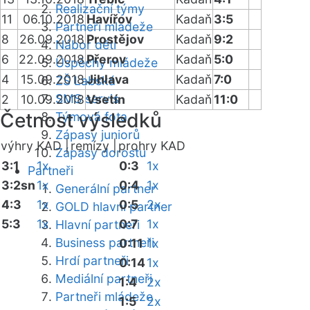
Realizační týmy
11
06.10.2018
Havířov
Kadaň
3:5
Partneři mládeže
8
26.09.2018
Prostějov
Kadaň
9:2
Nábor dětí
6
22.09.2018
Přerov
Kadaň
5:0
Úspěchy mládeže
4
15.09.2018
Jihlava
Kadaň
7:0
ZŠ Labská
SMS servis
2
10.09.2018
Vsetín
Kadaň
11:0
Četnost výsledků
Týmová fota
Zápasy juniorů
výhry KAD |
remízy |
prohry KAD
Zápasy dorostu
3:1
1x
0:3
1x
Partneři
3:2sn
1x
0:4
1x
Generální partner
4:3
1x
0:5
2x
GOLD hlavní partner
5:3
1x
0:7
1x
Hlavní partneři
Business partneři
0:11
1x
Hrdí partneři
0:14
1x
Mediální partneři
1:4
2x
Partneři mládeže
1:5
2x