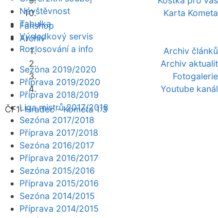
Kostka pro vás
Návštěvnost
Karta Kometa
Tabulka
Fanshop
Výsledkový servis
Archiv
Rozlosování a info
Archiv článků
Archiv aktualit
Sezóna 2019/2020
Fotogalerie
Příprava 2019/2020
Youtube kanál
Příprava 2018/2019
Liga mistrů 2017/2018
ČF1:
Hradec - Kometa 1:3
Sezóna 2017/2018
Příprava 2017/2018
Sezóna 2016/2017
Příprava 2016/2017
Sezóna 2015/2016
Příprava 2015/2016
Sezóna 2014/2015
Příprava 2014/2015