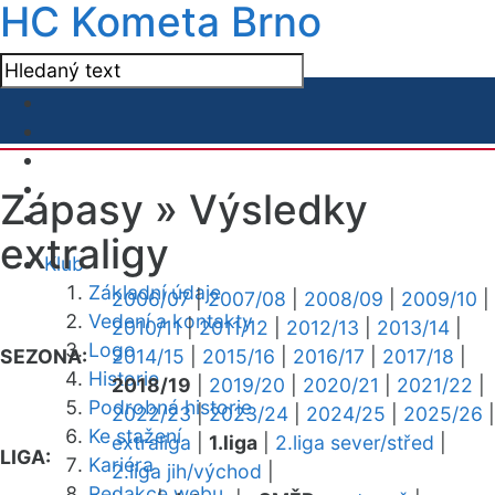
HC Kometa Brno
Zápasy »
Výsledky
extraligy
Klub
Základní údaje
2006/07
|
2007/08
|
2008/09
|
2009/10
|
Vedení a kontakty
2010/11
|
2011/12
|
2012/13
|
2013/14
|
Logo
SEZONA:
2014/15
|
2015/16
|
2016/17
|
2017/18
|
Historie
2018/19
|
2019/20
|
2020/21
|
2021/22
|
Podrobná historie
2022/23
|
2023/24
|
2024/25
|
2025/26
|
Ke stažení
extraliga
|
1.liga
|
2.liga sever/střed
|
LIGA:
Kariéra
2.liga jih/východ
|
Redakce webu