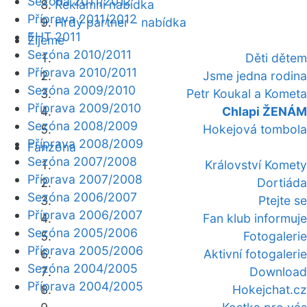
Sezóna 2011/2012
Reklamní nabídka
Příprava 2011/2012
Hrdý partner - nabídka
EHT 2011
Žijeme
Sezóna 2010/2011
Děti dětem
Příprava 2010/2011
Jsme jedna rodina
Sezóna 2009/2010
Petr Koukal a Kometa
Příprava 2009/2010
Chlapi ŽENÁM
Sezóna 2008/2009
Hokejová tombola
Příprava 2008/2009
Fanzóna
Sezóna 2007/2008
Království Komety
Příprava 2007/2008
Dortiáda
Sezóna 2006/2007
Ptejte se
Příprava 2006/2007
Fan klub informuje
Sezóna 2005/2006
Fotogalerie
Příprava 2005/2006
Aktivní fotogalerie
Sezóna 2004/2005
Download
Příprava 2004/2005
Hokejchat.cz