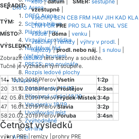
kolo
|
datum
|
SMĚR:
sestupně
|
SEŘADIT:
DRFG Arena
vzestupně
|
DRFG Arena
všechny
BEN
CEB
FRM
HAV
JIH
KAD
KLA
TÝM:
Schéma tribun
LTM
POR
PRE
PRO
SLA
TRE
UNL
VSE
Plánek areny
MÍSTO:
všude
|
doma
|
venku
|
Virtuální prohlídka
všechny
|
remízy
|
výhry v prodl.
|
VÝSLEDKY:
Návštěvní řád
nájezdy
|
prodl. nebo náj.
|
s nulou
|
Veřejné bruslení
Zobrazit
tabulku
této sezóny a soutěže.
PRESS: pro novináře
Tučně je vyznačen tým soupeře.
Rozpis ledové plochy
14
15.10.2018
Přerov
Vsetín
1:2p
Vstupenky
Permanentky 18/19
20
31.10.2018
Přerov
Prostějov
4:3sn
Přípravná utkání 18/19
42
05.01.2019
Přerov
Frýdek-Místek
3:4p
Vstupenky 18/19
47
16.01.2019
Přerov
Slavia
3:2p
Uvolňování míst
58
20.02.2019
Přerov
Poruba
3:4sn
Zvýhodněné
Četnost výsledků
On-line
výhry PRE |
remízy |
prohry PRE
A-tým