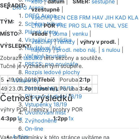
kolo
|
datum
|
SMĚR:
sestupně
|
SEŘADIT:
DRFG Arena
vzestupně
|
DRFG Arena
všechny
BEN
CEB
FRM
HAV
JIH
KAD
KLA
TÝM:
Schéma tribun
LTM
POR
PRE
PRO
SLA
TRE
UNL
VSE
Plánek areny
MÍSTO:
všude
|
doma
|
venku
|
Virtuální prohlídka
všechny
|
remízy
|
výhry v prodl.
|
VÝSLEDKY:
Návštěvní řád
nájezdy
|
prodl. nebo náj.
|
s nulou
|
Veřejné bruslení
Zobrazit
tabulku
této sezóny a soutěže.
PRESS: pro novináře
Tučně je vyznačen tým soupeře.
Rozpis ledové plochy
5
19.09.2018
Třebíč
Poruba
2:1p
Vstupenky
Permanentky 18/19
49
23.01.2019
Ústí n/L
Poruba
3:4p
Četnost výsledků
Přípravná utkání 18/19
Vstupenky 18/19
výhry POR |
remízy |
prohry POR
Uvolňování míst
4:3pp
1x
1:2pp
1x
Zvýhodněné
On-line
A-tým
Vaše připomínky k této stránce uvítáme na