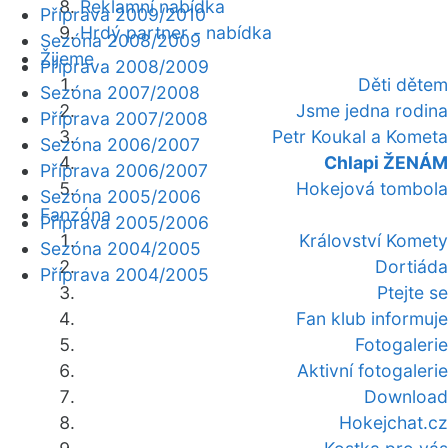
Reklamní nabídka
Příprava 2009/2010
Hrdý partner - nabídka
Sezóna 2008/2009
Žijeme
Příprava 2008/2009
Děti dětem
Sezóna 2007/2008
Jsme jedna rodina
Příprava 2007/2008
Petr Koukal a Kometa
Sezóna 2006/2007
Chlapi ŽENÁM
Příprava 2006/2007
Hokejová tombola
Sezóna 2005/2006
Fanzóna
Příprava 2005/2006
Království Komety
Sezóna 2004/2005
Dortiáda
Příprava 2004/2005
Ptejte se
Fan klub informuje
Fotogalerie
Aktivní fotogalerie
Download
Hokejchat.cz