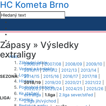
HC Kometa Brno
Zápasy »
Výsledky
extraligy
Klub
Základní údaje
2006/07
|
2007/08
|
2008/09
|
2009/10
|
Vedení a kontakty
2010/11
|
2011/12
|
2012/13
|
2013/14
|
Logo
SEZONA:
2014/15
|
2015/16
|
2016/17
|
2017/18
|
Historie
2018/19
|
2019/20
|
2020/21
|
2021/22
|
Podrobná historie
2022/23
|
2023/24
|
2024/25
|
2025/26
|
Ke stažení
extraliga
|
1.liga
|
2.liga sever/střed
|
LIGA:
Kariéra
2.liga jih/východ
|
Redakce webu