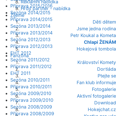
Reklamní nabídka
Příprava 2015/2016
Hrdý partner - nabídka
Sezóna 2014/2015
Žijeme
Příprava 2014/2015
Děti dětem
Sezóna 2013/2014
Jsme jedna rodina
Příprava 2013/2014
Petr Koukal a Kometa
Sezóna 2012/2013
Chlapi ŽENÁM
Příprava 2012/2013
Hokejová tombola
EHT 2012
Fanzóna
Sezóna 2011/2012
Království Komety
Příprava 2011/2012
Dortiáda
EHT 2011
Ptejte se
Sezóna 2010/2011
Fan klub informuje
Příprava 2010/2011
Fotogalerie
Sezóna 2009/2010
Aktivní fotogalerie
Příprava 2009/2010
Download
Sezóna 2008/2009
Hokejchat.cz
Příprava 2008/2009