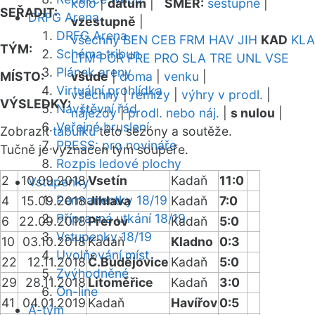
kolo
|
datum
|
SMĚR:
sestupně
|
SEŘADIT:
DRFG Arena
vzestupně
|
DRFG Arena
všechny
BEN
CEB
FRM
HAV
JIH
KAD
KLA
TÝM:
Schéma tribun
LTM
POR
PRE
PRO
SLA
TRE
UNL
VSE
Plánek areny
MÍSTO:
všude
|
doma
|
venku
|
Virtuální prohlídka
všechny
|
remízy
|
výhry v prodl.
|
VÝSLEDKY:
Návštěvní řád
nájezdy
|
prodl. nebo náj.
|
s nulou
|
Veřejné bruslení
Zobrazit
tabulku
této sezóny a soutěže.
PRESS: pro novináře
Tučně je vyznačen tým soupeře.
Rozpis ledové plochy
2
10.09.2018
Vsetín
Kadaň
11:0
Vstupenky
Permanentky 18/19
4
15.09.2018
Jihlava
Kadaň
7:0
Přípravná utkání 18/19
6
22.09.2018
Přerov
Kadaň
5:0
Vstupenky 18/19
10
03.10.2018
Kadaň
Kladno
0:3
Uvolňování míst
22
12.11.2018
Č.Budějovice
Kadaň
5:0
Zvýhodněné
29
28.11.2018
Litoměřice
Kadaň
3:0
On-line
41
04.01.2019
Kadaň
Havířov
0:5
A-tým