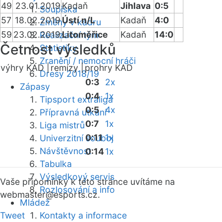
49
23.01.2019
Kadaň
Jihlava
0:5
Soupiska
57
18.02.2019
Ústí n/L
Kadaň
4:0
Změny v kádru
59
23.02.2019
Litoměřice
Kadaň
14:0
Realizační tým
Četnost výsledků
Statistiky
Zranění / nemocní hráči
výhry KAD |
remízy |
prohry KAD
Dresy 2018/19
0:3
2x
Zápasy
0:4
1x
Tipsport extraliga
0:5
4x
Přípravná utkání
0:7
1x
Liga mistrů
0:11
1x
Univerzitní souboj
Návštěvnost
0:14
1x
Tabulka
Výsledkový servis
Vaše připomínky k této stránce uvítáme na
Rozlosování a info
webmaster
@esports.cz.
Mládež
Tweet
Kontakty a informace