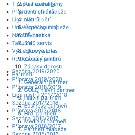
Tipsport extraliga
Realizační týmy
Přípravná utkání
Partneři mládeže
Liga mistrů
Nábor dětí
Univerzitní souboj
Úspěchy mládeže
Návštěvnost
ZŠ Labská
Tabulka
SMS servis
Výsledkový servis
Týmová fota
Rozlosování a info
Zápasy juniorů
Zápasy dorostu
Sezóna 2019/2020
Partneři
Příprava 2019/2020
Generální partner
Příprava 2018/2019
GOLD hlavní partner
Liga mistrů 2017/2018
Hlavní partneři
Sezóna 2017/2018
Business partneři
Příprava 2017/2018
Hrdí partneři
Sezóna 2016/2017
Mediální partneři
Příprava 2016/2017
Partneři mládeže
Sezóna 2015/2016