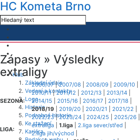
HC Kometa Brno
Zápasy »
Výsledky
extraligy
Klub
Základní údaje
2006/07
|
2007/08
|
2008/09
|
2009/10
|
Vedení a kontakty
2010/11
|
2011/12
|
2012/13
|
2013/14
|
Logo
SEZONA:
2014/15
|
2015/16
|
2016/17
|
2017/18
|
Historie
2018/19
|
2019/20
|
2020/21
|
2021/22
|
Podrobná historie
2022/23
|
2023/24
|
2024/25
|
2025/26
|
Ke stažení
extraliga
|
1.liga
|
2.liga sever/střed
|
LIGA:
Kariéra
2.liga jih/východ
|
Redakce webu