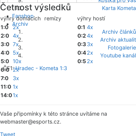
Kostka pro vás
Četnost výsledků
Karta Kometa
Fanshop
výhry domácích
remízy
výhry hostí
Archiv
1:0
2x
0:1
4x
Archiv článků
2:0
4x
0:2
4x
Archiv aktualit
3:0
7x
0:3
3x
Fotogalerie
4:0
5x
0:4
2x
Youtube kanál
5:0
10x
0:5
2x
ČF1:
Hradec - Kometa 1:3
6:0
2x
7:0
3x
11:0
1x
14:0
1x
Vaše připomínky k této stránce uvítáme na
webmaster
@esports.cz.
Tweet