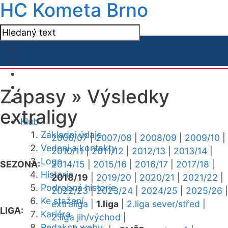
HC Kometa Brno
Zápasy »
Výsledky
extraligy
Klub
Základní údaje
2006/07
|
2007/08
|
2008/09
|
2009/10
|
Vedení a kontakty
2010/11
|
2011/12
|
2012/13
|
2013/14
|
Logo
SEZONA:
2014/15
|
2015/16
|
2016/17
|
2017/18
|
Historie
2018/19
|
2019/20
|
2020/21
|
2021/22
|
Podrobná historie
2022/23
|
2023/24
|
2024/25
|
2025/26
|
Ke stažení
extraliga
|
1.liga
|
2.liga sever/střed
|
LIGA:
Kariéra
2.liga jih/východ
|
Redakce webu