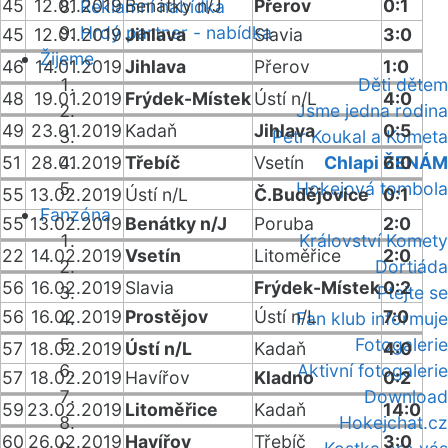
45
12.01.2019
Benátky n/J
Přerov
0:1
Reklamní nabídka
Hrdý partner - nabídka
45
12.01.2019
Jihlava
Slavia
3:0
Žijeme
46
14.01.2019
Jihlava
Přerov
1:0
Děti dětem
48
19.01.2019
Frýdek-Místek
Ústí n/L
4:0
Jsme jedna rodina
49
23.01.2019
Kadaň
Jihlava
0:5
Petr Koukal a Kometa
51
28.01.2019
Třebíč
Vsetín
Chlapi ŽENÁM
6:0
Hokejová tombola
55
13.02.2019
Ústí n/L
Č.Budějovice
0:1
Fanzóna
55
13.02.2019
Benátky n/J
Poruba
2:0
Království Komety
22
14.02.2019
Vsetín
Litoměřice
2:0
Dortiáda
56
16.02.2019
Slavia
Frýdek-Místek
0:2
Ptejte se
56
16.02.2019
Prostějov
Ústí n/L
7:0
Fan klub informuje
Fotogalerie
57
18.02.2019
Ústí n/L
Kadaň
4:0
Aktivní fotogalerie
57
18.02.2019
Havířov
Kladno
0:2
Download
59
23.02.2019
Litoměřice
Kadaň
14:0
Hokejchat.cz
60
26.02.2019
Havířov
Třebíč
3:0